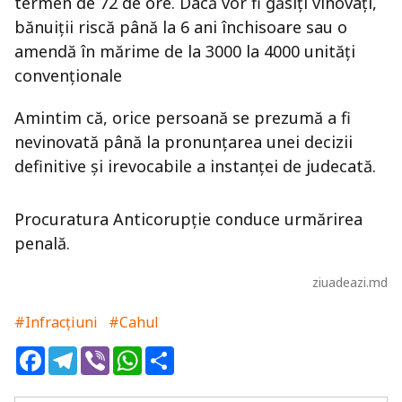
termen de 72 de ore. Dacă vor fi găsiți vinovați,
bănuiții riscă până la 6 ani închisoare sau o
amendă în mărime de la 3000 la 4000 unităţi
convenţionale
Amintim că, orice persoană se prezumă a fi
nevinovată până la pronunţarea unei decizii
definitive şi irevocabile a instanţei de judecată.
Procuratura Anticorupţie conduce urmărirea
penală.
ziuadeazi.md
#Infracțiuni
#Cahul
Facebook
Telegram
Viber
WhatsApp
Share