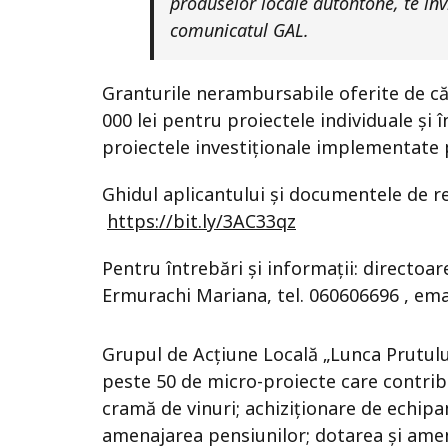
produselor locale autohtone, te inv
comunicatul GAL.
Granturile nerambursabile oferite de căt
000 lei pentru proiectele individuale și 
proiectele investiționale implementate 
Ghidul aplicantului și documentele de ref
https://bit.ly/3AC33qz
Pentru întrebări și informații: directoa
Ermurachi Mariana, tel. 060606696 , ema
Grupul de Acțiune Locală „Lunca Prutului 
peste 50 de micro-proiecte care contrib
cramă de vinuri; achiziționare de echipa
amenajarea pensiunilor; dotarea și amen