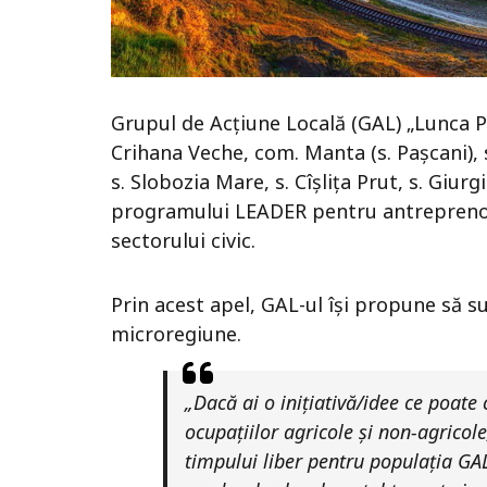
Grupul de Acțiune Locală (GAL) „Lunca Pru
Crihana Veche, com. Manta (s. Pașcani), s. 
s. Slobozia Mare, s. Cîșlița Prut, s. Giur
programului LEADER pentru antreprenori
sectorului civic.
Prin acest apel, GAL-ul își propune să sus
microregiune.
„Dacă ai o inițiativă/idee ce poate 
ocupațiilor agricole și non-agricol
timpului liber pentru populația GA