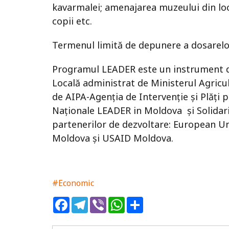
kavarmalei; amenajarea muzeului din loca
copii etc.
Termenul limită de depunere a dosarelo
Programul LEADER este un instrument d
Locală administrat de Ministerul Agricu
de AIPA-Agenția de Intervenție și Plăți p
Naționale LEADER in Moldova și Solidar
partenerilor de dezvoltare: European Un
Moldova și USAID Moldova.
#Economic
Facebook
Telegram
Viber
WhatsApp
Share