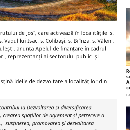
tului de Jos”, care activează în localitățile s.
Vadul lui Isac, s. Colibași, s. Brînza, s. Văleni,
giulești, anunță Apelul de finanțare în cadrul
, reprezentanți ai sectorului public și
R
s
țină ideile de dezvoltare a localităților din
A
c
0
contribui la Dezvoltarea și diversificarea
e, crearea spațiilor de agrement și petrecere a
L, susținerea, promovarea și dezvoltarea