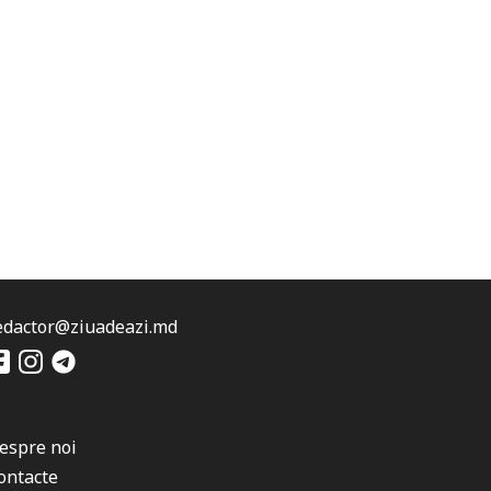
edactor@ziuadeazi.md
espre noi
ontacte