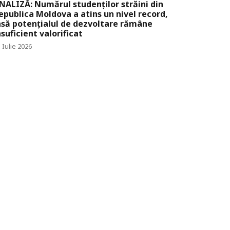
NALIZĂ: Numărul studenților străini din
epublica Moldova a atins un nivel record,
nsă potențialul de dezvoltare rămâne
nsuficient valorificat
 Iulie 2026