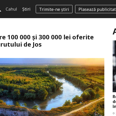
Cahul
Știri
Trimite-ne știri
Plasează publicita
e 100 000 și 300 000 lei oferite
rutului de Jos
R
d
î
o 