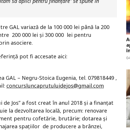
ităm să aplici pentru finanțare” se spune în
re GAL variază de la 100 000 lei până la 200
între 200 000 lei și 300 000 lei pentru
A
prin asociere.
a
î
erință pot fi accesate aici:
0
rea GAL – Negru-Stoica Eugenia, tel. 079818449 ,
il:
concursluncaprutuluidejos@gmail.com
de Jos” a fost creat în anul 2018 și a finanțat
uie la dezvoltarea locală, precum: renovare
ment pentru cofetărie, brutărie; dotarea și
ajarea spațiilor de producere a brânzei,