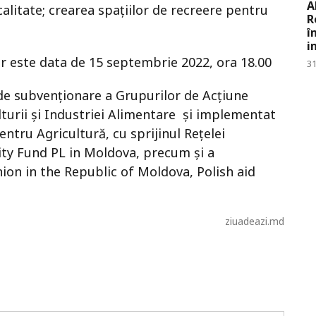
A
litate; crearea spațiilor de recreere pentru
R
î
i
r este data de 15 septembrie 2022, ora 18.00
31
e subvenționare a Grupurilor de Acțiune
lturii şi Industriei Alimentare și implementat
entru Agricultură, cu sprijinul Rețelei
ity Fund PL in Moldova, precum și a
ion in the Republic of Moldova, Polish aid
ziuadeazi.md