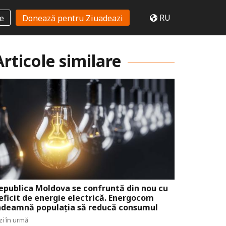
RU
te
Donează pentru Ziuadeazi
Articole similare
epublica Moldova se confruntă din nou cu
eficit de energie electrică. Energocom
ndeamnă populația să reducă consumul
zi în urmă