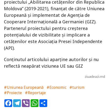
proiectului „Abilitarea cetățenilor din Republica
Moldova” (2019-2021), finanțat de către Uniunea
Europeană și implementat de Agenția de
Cooperare Internațională a Germaniei (GIZ).
Partenerul proiectului pentru creșterea
potențialului de vizibilitate și implicare a
cetățenilor este Asociația Presei Independente
(API).
Conținutul articolului aparține autorilor și nu
reflectă neapărat viziunea UE sau GIZ
ziuadeazi.md
#Uniunea Europeană
#Economic
#turism
#Proiecte
#Reportaje
Facebook
Telegram
Viber
WhatsApp
Share