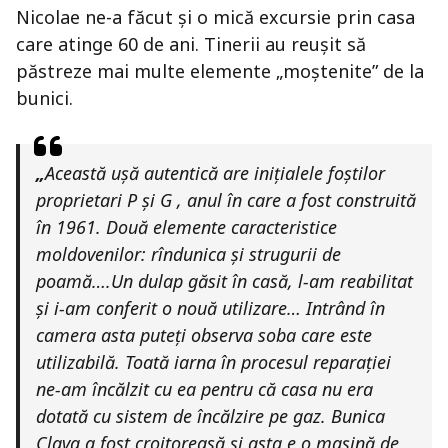
Nicolae ne-a făcut și o mică excursie prin casa
care atinge 60 de ani. Tinerii au reușit să
păstreze mai multe elemente „moștenite” de la
bunici.
„
Această ușă autentică are inițialele foștilor
proprietari P și G , anul în care a fost construită
în 1961. Două elemente caracteristice
moldovenilor: rîndunica și strugurii de
poamă….Un dulap găsit în casă, l-am reabilitat
și i-am conferit o nouă utilizare… Intrând în
camera asta puteți observa soba care este
utilizabilă. Toată iarna în procesul reparației
ne-am încălzit cu ea pentru că casa nu era
dotată cu sistem de încălzire pe gaz. Bunica
Clava a fost croitoreasă și asta e o mașină de