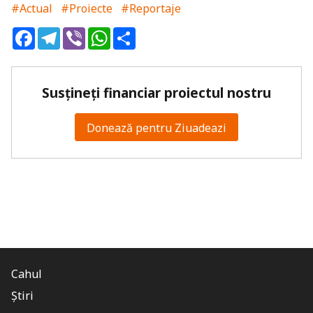
#Actual
#Proiecte
#Reportaje
Facebook
Telegram
Viber
WhatsApp
Share
Susțineți financiar proiectul nostru
Donează pentru Ziuadeazi
Cahul
Știri