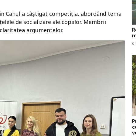
din Cahul a câștigat competiția, abordând tema
țelele de socializare ale copiilor. Membrii
 claritatea argumentelor.
R
m
o 
P
c
v