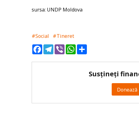
sursa: UNDP Moldova
#Social
#Tineret
Facebook
Telegram
Viber
WhatsApp
Share
Susțineți finan
Donează 