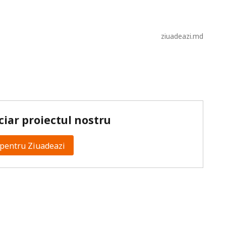
ziuadeazi.md
ciar proiectul nostru
pentru Ziuadeazi