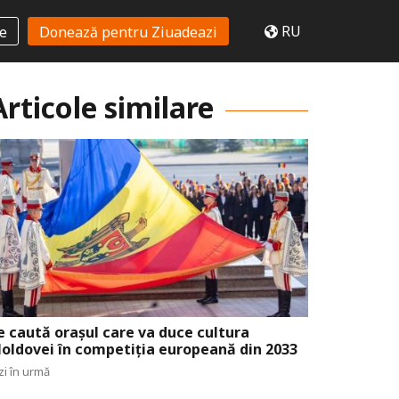
RU
te
Donează pentru Ziuadeazi
Articole similare
e caută orașul care va duce cultura
oldovei în competiția europeană din 2033
zi în urmă