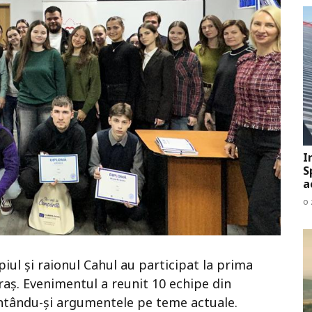
I
S
a
o 
piul și raionul Cahul au participat la prima
raș. Evenimentul a reunit 10 echipe din
zentându-și argumentele pe teme actuale.