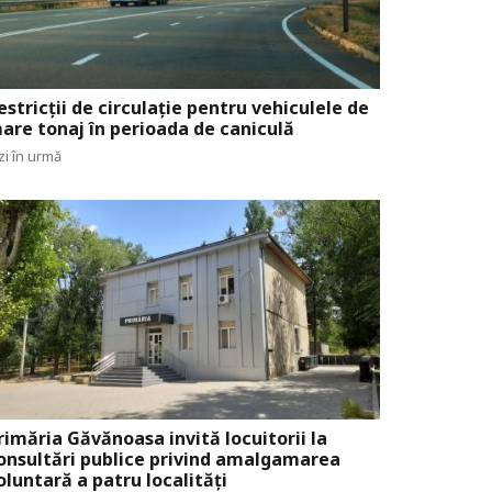
estricții de circulație pentru vehiculele de
are tonaj în perioada de caniculă
zi în urmă
rimăria Găvănoasa invită locuitorii la
onsultări publice privind amalgamarea
oluntară a patru localități