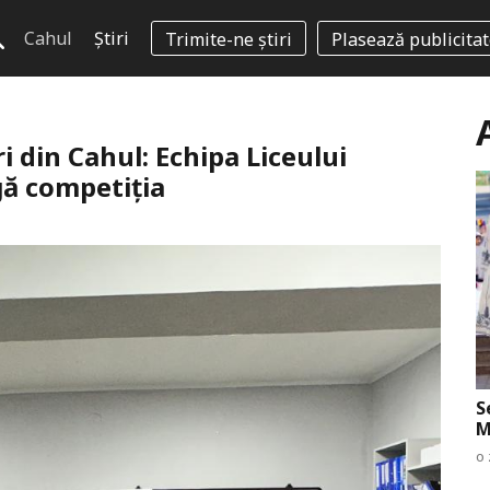
Cahul
Știri
Trimite-ne știri
Plasează publicita
 din Cahul: Echipa Liceului
gă competiția
S
M
o 