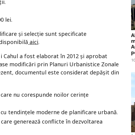
ii.
0 lei.
ificare și selecție sunt specificate
A
m
disponibilă
aici
.
A
p
i Cahul a fost elaborat în 2012 și aprobat
10
ase modificări prin Planuri Urbanistice Zonale
ezent, documentul este considerat depășit din
 care nu corespunde noilor cerințe
 cu tendințele moderne de planificare urbană.
e, care generează conflicte în dezvoltarea