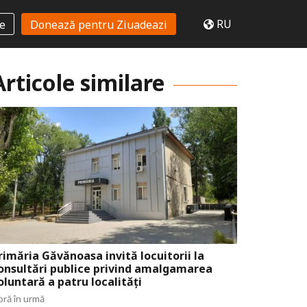
RU
te
Donează pentru Ziuadeazi
Articole similare
rimăria Găvănoasa invită locuitorii la
onsultări publice privind amalgamarea
oluntară a patru localități
oră în urmă