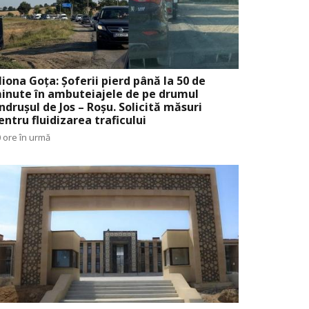
liona Goța: Șoferii pierd până la 50 de
inute în ambuteiajele de pe drumul
ndrușul de Jos – Roșu. Solicită măsuri
entru fluidizarea traficului
 ore în urmă