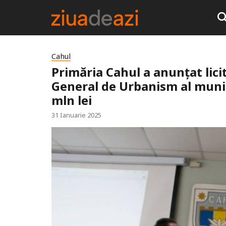
Cahul
Primăria Cahul a anunțat lici
General de Urbanism al munic
mln lei
31 Ianuarie 2025