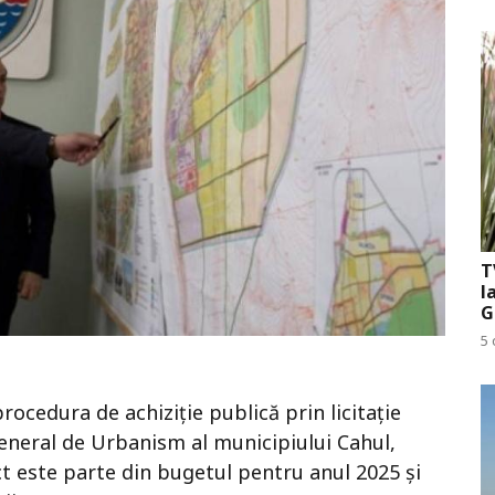
T
l
G
5 
ocedura de achiziție publică prin licitație
eneral de Urbanism al municipiului Cahul,
ct este parte din bugetul pentru anul 2025 și