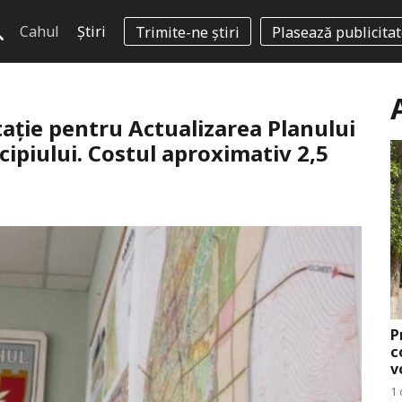
Cahul
Știri
Trimite-ne știri
Plasează publicita
tație pentru Actualizarea Planului
ipiului. Costul aproximativ 2,5
P
c
v
1 