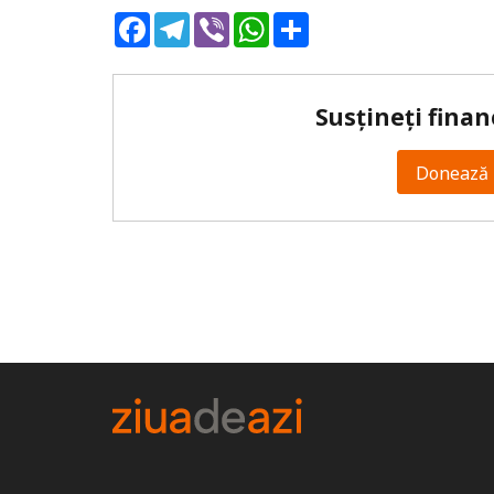
Facebook
Telegram
Viber
WhatsApp
Share
Susțineți finan
Donează 