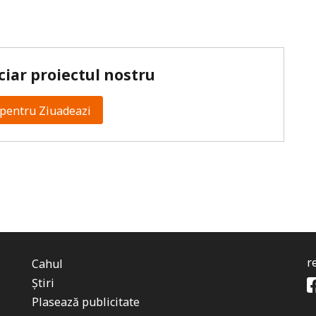
ciar proiectul nostru
pentru Ziuadeazi
r
Cahul
Știri
Plasează publicitate