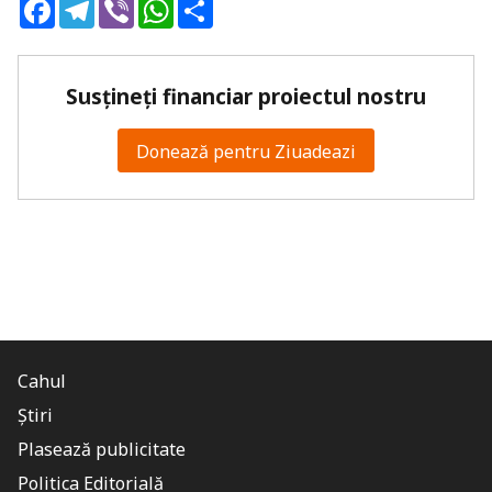
Facebook
Telegram
Viber
WhatsApp
Share
Susțineți financiar proiectul nostru
Donează pentru Ziuadeazi
Cahul
Știri
Plasează publicitate
Politica Editorială