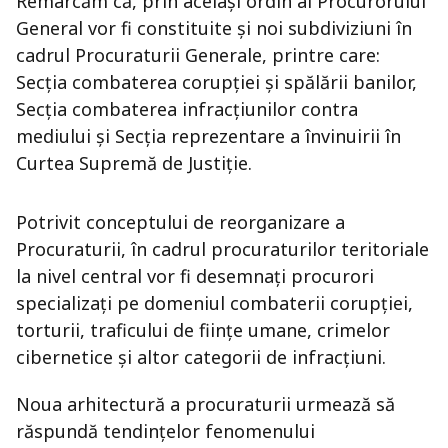
Remarcăm că, prin același ordin al Procurorului
General vor fi constituite și noi subdiviziuni în
cadrul Procuraturii Generale, printre care:
Secția combaterea corupției și spălării banilor,
Secția combaterea infracțiunilor contra
mediului și Secția reprezentare a învinuirii în
Curtea Supremă de Justiție.
Potrivit conceptului de reorganizare a
Procuraturii, în cadrul procuraturilor teritoriale
la nivel central vor fi desemnați procurori
specializați pe domeniul combaterii corupției,
torturii, traficului de ființe umane, crimelor
cibernetice și altor categorii de infracțiuni.
Noua arhitectură a procuraturii urmează să
răspundă tendințelor fenomenului