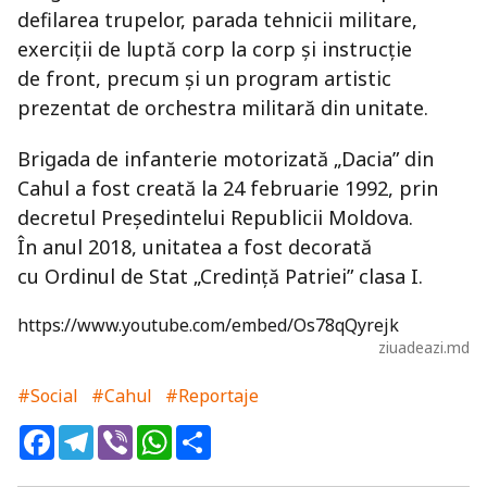
defilarea trupelor, parada tehnicii militare,
exerciţii de luptă corp la corp şi instrucţie
de front, precum şi un program artistic
prezentat de orchestra militară din unitate.
Brigada de infanterie motorizată „Dacia” din
Cahul a fost creată la 24 februarie 1992, prin
decretul Preşedintelui Republicii Moldova.
În anul 2018, unitatea a fost decorată
cu Ordinul de Stat „Credinţă Patriei” clasa I.
https://www.youtube.com/embed/Os78qQyrejk
ziuadeazi.md
#Social
#Cahul
#Reportaje
Facebook
Telegram
Viber
WhatsApp
Share