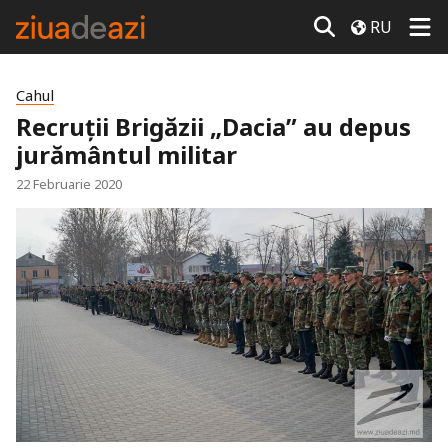
RU
Cahul
Recruții Brigăzii „Dacia” au depus
jurământul militar
22 Februarie 2020