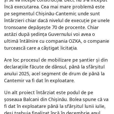
încă executarea. Cea mai mare problemă este
pe segmentul Chişinău-Cantemir, unde sunt
întârzieri chiar dacă nivelul de execuţie pe unele
tronsoane depăşeşte 70 de procente. Chiar
astăzi după şedinţa Guvernului voi avea o
ultimă întâlnire cu compania OZKA, o companie
turcească care a câştigat licitaţia.
Are loc procesul de mobilizare pe şantier şi din
declaraţiile făcute de dânsul, până la sfârşitul
anului 2025, acel segment de drum de până la
Cantemir va fi dat în exploatare.
Un alt proiect întârziat este podul de pe
şoseaua Balcani din Chişinău. Bolea spune că va
fi dat în exploatare până la sfârşitul lunii iulie,
deşi trebuia finalizat încă în decembrie anul