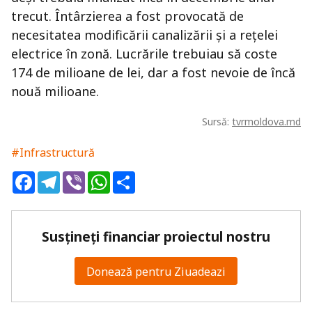
trecut. Întârzierea a fost provocată de
necesitatea modificării canalizării şi a reţelei
electrice în zonă. Lucrările trebuiau să coste
174 de milioane de lei, dar a fost nevoie de încă
nouă milioane.
Sursă:
tvrmoldova.md
#Infrastructură
Facebook
Telegram
Viber
WhatsApp
Share
Susțineți financiar proiectul nostru
Donează pentru Ziuadeazi