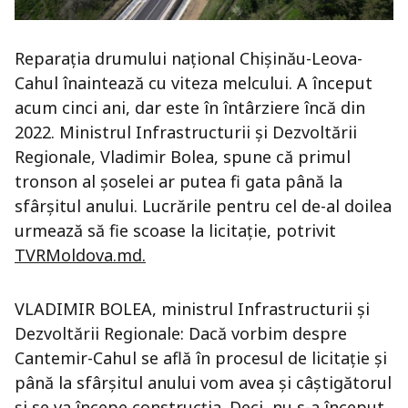
Reparaţia drumului naţional Chişinău-Leova-
Cahul înaintează cu viteza melcului. A început
acum cinci ani, dar este în întârziere încă din
2022. Ministrul Infrastructurii şi Dezvoltării
Regionale, Vladimir Bolea, spune că primul
tronson al şoselei ar putea fi gata până la
sfârşitul anului. Lucrările pentru cel de-al doilea
urmează să fie scoase la licitaţie, potrivit
TVRMoldova.md.
VLADIMIR BOLEA, ministrul Infrastructurii și
Dezvoltării Regionale: Dacă vorbim despre
Cantemir-Cahul se află în procesul de licitaţie şi
până la sfârşitul anului vom avea şi câştigătorul
şi se va începe construcția. Deci, nu s-a început