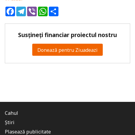
Facebook
Telegram
Viber
WhatsApp
Share
Susțineți financiar proiectul nostru
Donează pentru Ziuadeazi
Cahul
Știri
Plasează publicitate