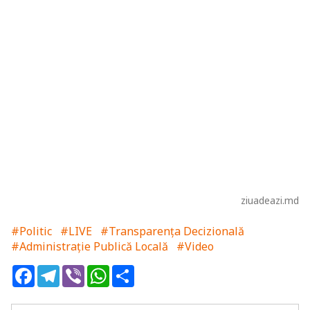
ziuadeazi.md
#Politic
#LIVE
#Transparența Decizională
#Administrație Publică Locală
#Video
Facebook
Telegram
Viber
WhatsApp
Share