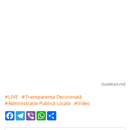
ziuadeazi.md
#LIVE
#Transparența Decizională
#Administrație Publică Locală
#Video
Facebook
Telegram
Viber
WhatsApp
Share