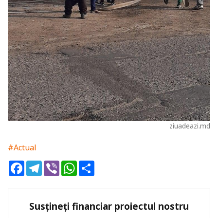
ziuadeazi.md
#Actual
Facebook
Telegram
Viber
WhatsApp
Share
Susțineți financiar proiectul nostru