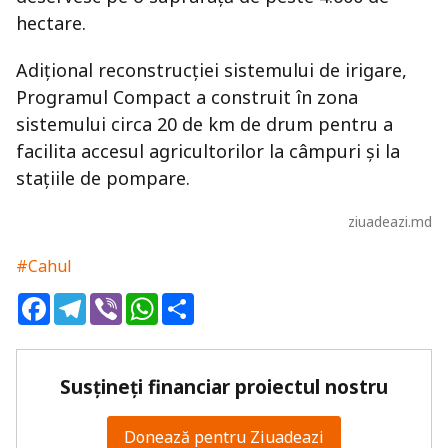
hectare.
Adițional reconstrucției sistemului de irigare,
Programul Compact a construit în zona
sistemului circa 20 de km de drum pentru a
facilita accesul agricultorilor la câmpuri și la
stațiile de pompare.
ziuadeazi.md
#Cahul
Facebook
Telegram
Viber
WhatsApp
Share
Susțineți financiar proiectul nostru
Donează pentru Ziuadeazi