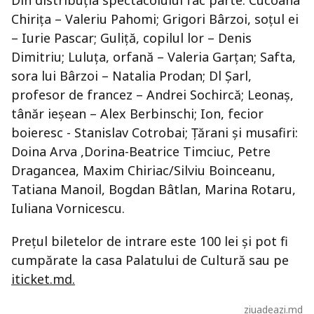
Din distribuția spectacolului fac parte: Cucoana
Chiriţa – Valeriu Pahomi; Grigori Bârzoi, soţul ei
– Iurie Pascar; Guliţă, copilul lor – Denis
Dimitriu; Luluţa, orfană – Valeria Garțan; Safta,
sora lui Bârzoi – Natalia Prodan; Dl Şarl,
profesor de francez – Andrei Sochircă; Leonaş,
tânăr ieşean – Alex Berbinschi; Ion, fecior
boieresc - Stanislav Cotrobai; Ţărani şi musafiri:
Doina Arva ,Dorina-Beatrice Timciuc, Petre
Dragancea, Maxim Chiriac/Silviu Boinceanu,
Tatiana Manoil, Bogdan Bâtlan, Marina Rotaru,
Iuliana Vornicescu.
Prețul biletelor de intrare este 100 lei și pot fi
cumpărate la casa Palatului de Cultură sau pe
iticket.md.
ziuadeazi.md