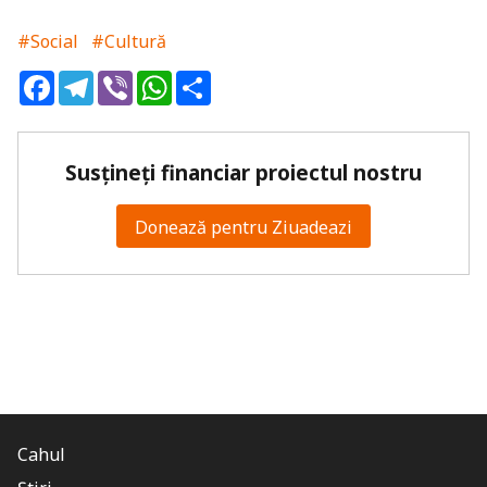
#Social
#Cultură
Facebook
Telegram
Viber
WhatsApp
Share
Susțineți financiar proiectul nostru
Donează pentru Ziuadeazi
Cahul