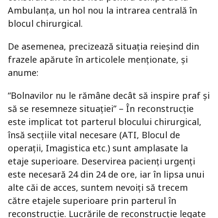
Ambulanța, un hol nou la intrarea centrală în
blocul chirurgical.
De asemenea, precizează situaţia reieşind din
frazele apărute în articolele menţionate, şi
anume:
“Bolnavilor nu le rămâne decât să inspire praf şi
să se resemneze situaţiei” – În reconstrucție
este implicat tot parterul blocului chirurgical,
însă secțiile vital necesare (ATI, Blocul de
operații, Imagistica etc.) sunt amplasate la
etaje superioare. Deservirea pacienți urgenți
este necesară 24 din 24 de ore, iar în lipsa unui
alte căi de acces, suntem nevoiți să trecem
către etajele superioare prin parterul în
reconstrucție. Lucrările de reconstrucție legate