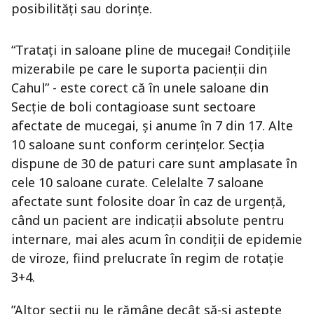
posibilități sau dorințe.
“Tratați in saloane pline de mucegai! Condițiile
mizerabile pe care le suporta pacienții din
Cahul” - este corect că în unele saloane din
Secție de boli contagioase sunt sectoare
afectate de mucegai, și anume în 7 din 17. Alte
10 saloane sunt conform cerințelor. Secția
dispune de 30 de paturi care sunt amplasate în
cele 10 saloane curate. Celelalte 7 saloane
afectate sunt folosite doar în caz de urgență,
când un pacient are indicații absolute pentru
internare, mai ales acum în condiții de epidemie
de viroze, fiind prelucrate în regim de rotație
3+4.
”Altor secţii nu le rămâne decât să-şi aştepte