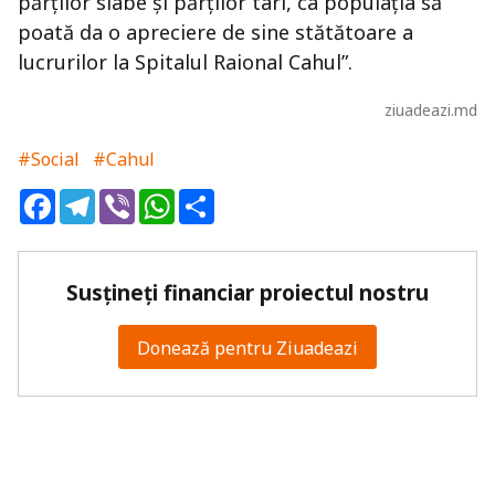
părților slabe și părților tari, ca populația să
poată da o apreciere de sine stătătoare a
lucrurilor la Spitalul Raional Cahul”.
ziuadeazi.md
#Social
#Cahul
Facebook
Telegram
Viber
WhatsApp
Share
Susțineți financiar proiectul nostru
Donează pentru Ziuadeazi