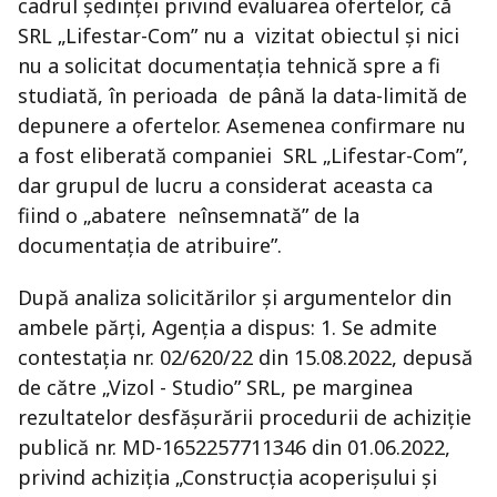
cadrul ședinței privind evaluarea ofertelor, că
SRL „Lifestar-Com” nu a vizitat obiectul și nici
nu a solicitat documentația tehnică spre a fi
studiată, în perioada de până la data-limită de
depunere a ofertelor. Asemenea confirmare nu
a fost eliberată companiei SRL „Lifestar-Com”,
dar grupul de lucru a considerat aceasta ca
fiind o „abatere neînsemnată” de la
documentația de atribuire”.
După analiza solicitărilor și argumentelor din
ambele părți, Agenția a dispus: 1. Se admite
contestația nr. 02/620/22 din 15.08.2022, depusă
de către „Vizol - Studio” SRL, pe marginea
rezultatelor desfășurării procedurii de achiziție
publică nr. MD-1652257711346 din 01.06.2022,
privind achiziția „Construcția acoperișului și