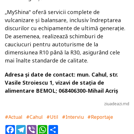
„MyShina" oferă servicii complete de
vulcanizare și balansare, inclusiv îndreptarea
discurilor cu echipamente de ultimă generație.
De asemenea, realizează schimburi de
cauciucuri pentru autoturisme de la
dimensiunea R10 până la R30, asigurând cele
mai înalte standarde de calitate.
Adresa și date de contact: mun. Cahul, str.
Vasile Stroiescu 1, vizavi de stația de
alimentare BEMOL; 068406300-Mihail Acriș
ziuadeazi.md
#Actual
#Cahul
#Util
#Interviu
#Reportaje
Facebook
Telegram
Viber
WhatsApp
Share