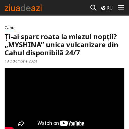
RU
Cahul
Ți-ai spart roata la miezul nopții?
„MYSHINA” unica vulcanizare din
Cahul disponibilă 24/7
18 Octombrie 2024