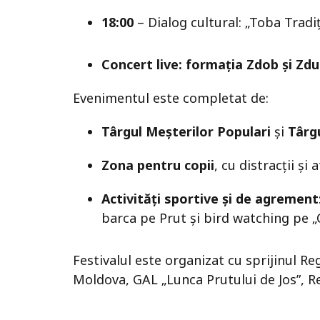
18:00
– Dialog cultural: „Toba Tradi
Concert live: formația Zdob și Zd
Evenimentul este completat de:
Târgul Meșterilor Populari
și
Târg
Zona pentru copii
, cu distracții și 
Activități sportive și de agrement
barca pe Prut și bird watching pe „
Festivalul este organizat cu sprijinul Reg
Moldova, GAL „Lunca Prutului de Jos”, Re