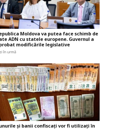
epublica Moldova va putea face schimb de
ate ADN cu statele europene. Guvernul a
probat modificările legislative
zi în urmă
unurile și banii confiscați vor fi utilizați în