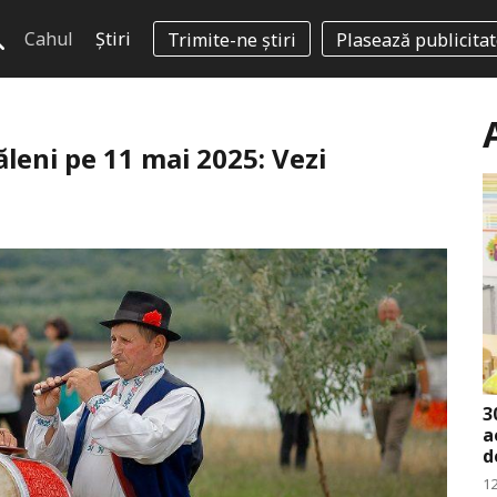
Cahul
Știri
Trimite-ne știri
Plasează publicita
ăleni pe 11 mai 2025: Vezi
3
a
d
12