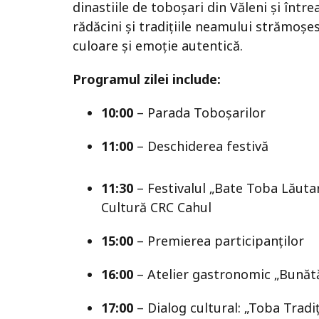
dinastiile de toboșari din Văleni și înt
rădăcini și tradițiile neamului strămoșe
culoare și emoție autentică.
Programul zilei include:
10:00
– Parada Toboșarilor
11:00
– Deschiderea festivă
11:30
– Festivalul „Bate Toba Lăutare
Cultură CRC Cahul
15:00
– Premierea participanților
16:00
– Atelier gastronomic „Bunătăț
17:00
– Dialog cultural: „Toba Trad