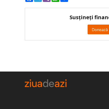
Susțineți finan
Donează 