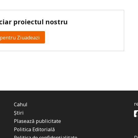
ciar proiectul nostru
pentru Ziuadeazi
r
Cahul
Știri
Plasează publicitate
Politica Editorială
Politica de confidențialitate
D