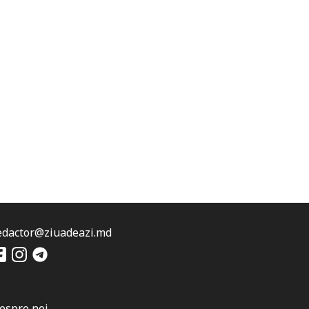
edactor@ziuadeazi.md
espre noi