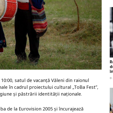
R
d
î
o 
10:00, satul de vacanță Văleni din raionul
nale în cadrul proiectului cultural „ToBa Fest”,
une și păstrării identității naționale.
ba de la Eurovision 2005 și încurajează