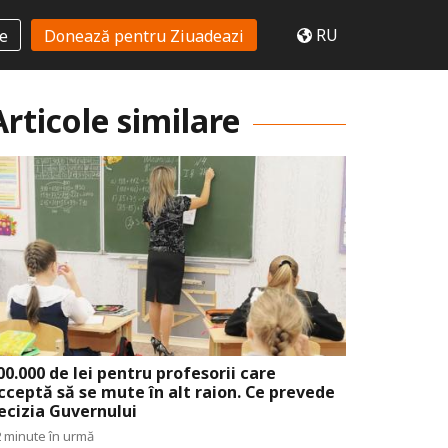
RU
te
Donează pentru Ziuadeazi
Articole similare
00.000 de lei pentru profesorii care
cceptă să se mute în alt raion. Ce prevede
ecizia Guvernului
 minute în urmă