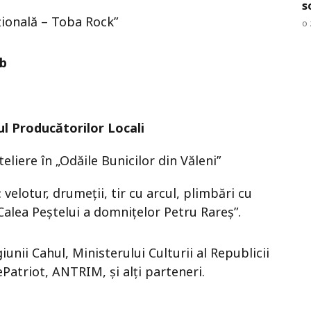
s
țională – Toba Rock”
o 
ub
ul Producătorilor Locali
ateliere în „Odăile Bunicilor din Văleni”
: velotur, drumeții, tir cu arcul, plimbări cu
Calea Peștelui a domnițelor Petru Rareș”.
iunii Cahul, Ministerului Culturii al Republicii
Patriot, ANTRIM, și alți parteneri.