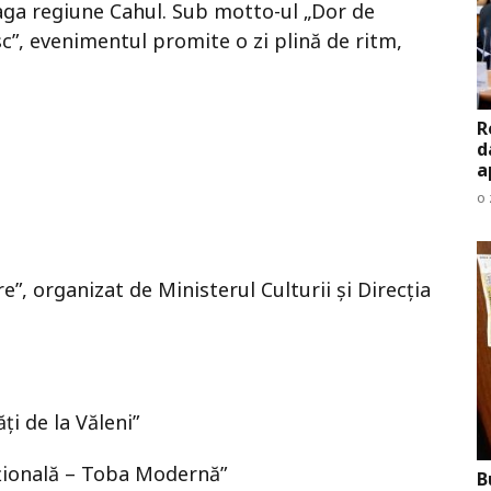
reaga regiune Cahul. Sub motto-ul „Dor de
sc”, evenimentul promite o zi plină de ritm,
R
d
a
o 
”, organizat de Ministerul Culturii și Direcția
i de la Văleni”
ițională – Toba Modernă”
B