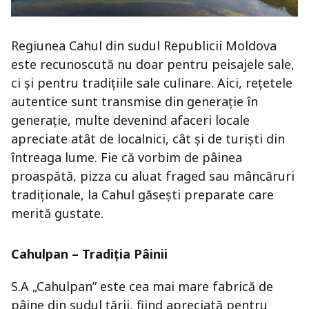
Regiunea Cahul din sudul Republicii Moldova
este recunoscută nu doar pentru peisajele sale,
ci și pentru tradițiile sale culinare. Aici, rețetele
autentice sunt transmise din generație în
generație, multe devenind afaceri locale
apreciate atât de localnici, cât și de turiști din
întreaga lume. Fie că vorbim de pâinea
proaspătă, pizza cu aluat fraged sau mâncăruri
tradiționale, la Cahul găsești preparate care
merită gustate.
Cahulpan – Tradiția Pâinii
S.A „Cahulpan” este cea mai mare fabrică de
pâine din sudul țării, fiind apreciată pentru