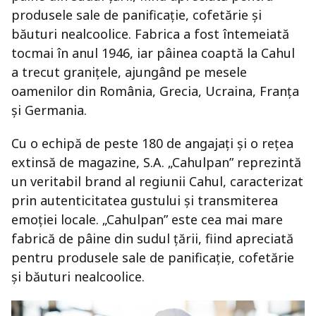
produsele sale de panificație, cofetărie și
băuturi nealcoolice. Fabrica a fost întemeiată
tocmai în anul 1946, iar pâinea coaptă la Cahul
a trecut granițele, ajungând pe mesele
oamenilor din România, Grecia, Ucraina, Franța
și Germania.
Cu o echipă de peste 180 de angajați și o rețea
extinsă de magazine, S.A. „Cahulpan” reprezintă
un veritabil brand al regiunii Cahul, caracterizat
prin autenticitatea gustului și transmiterea
emoției locale. „Cahulpan” este cea mai mare
fabrică de pâine din sudul țării, fiind apreciată
pentru produsele sale de panificație, cofetărie
și băuturi nealcoolice.