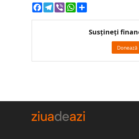
Facebook
Telegram
Viber
WhatsApp
Share
Susțineți finan
Donează 