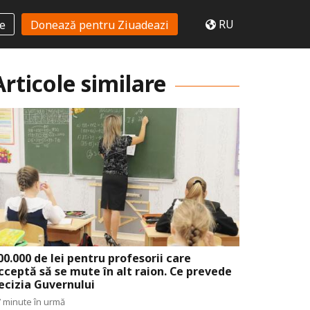
RU
te
Donează pentru Ziuadeazi
Articole similare
00.000 de lei pentru profesorii care
cceptă să se mute în alt raion. Ce prevede
ecizia Guvernului
 minute în urmă