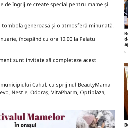
e de îngrijire create special pentru mame și
 o tombolă generoasă și o atmosferă minunată.
R
nuarie, începând cu ora 12:00 la Palatul
d
a
o 
ment sunt invitate să completeze acest
 municipiului Cahul, cu sprijinul BeautyMama
evo, Nestle, Odoraș, VitaPharm, Optiplaza,
B