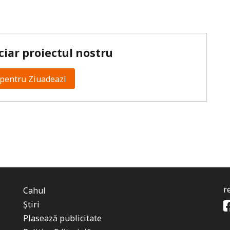
ciar proiectul nostru
pentru Ziuadeazi
r
Cahul
Știri
Plasează publicitate