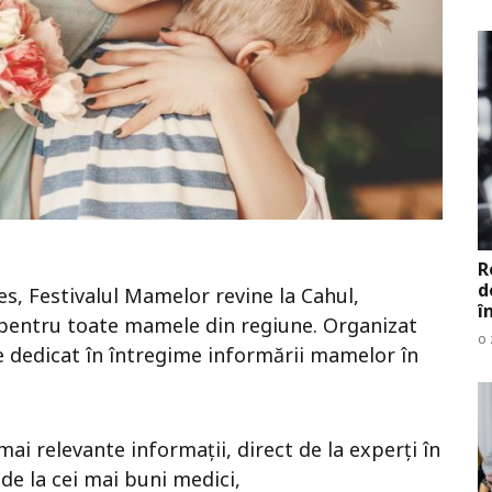
R
d
s, Festivalul Mamelor revine la Cahul,
î
 pentru toate mamele din regiune. Organizat
o 
 dedicat în întregime informării mamelor în
mai relevante informații, direct de la experți în
e la cei mai buni medici,