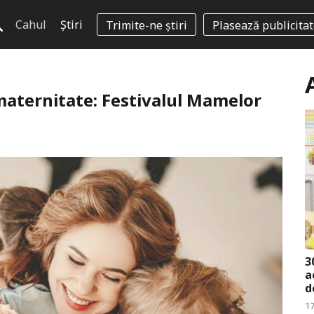
Cahul
Știri
Trimite-ne știri
Plasează publicita
 maternitate: Festivalul Mamelor
3
a
d
17