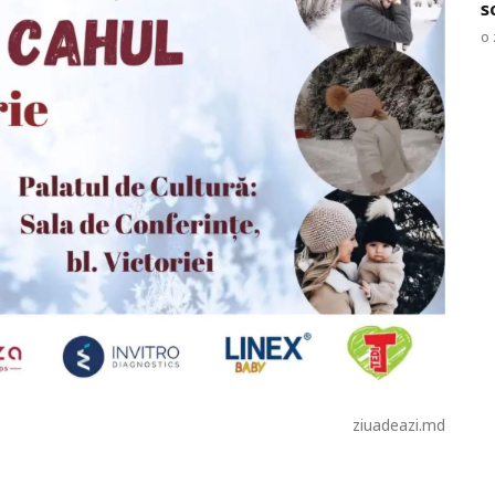
s
o 
ziuadeazi.md