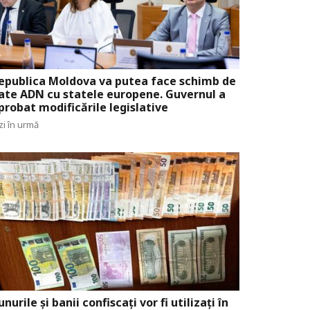
epublica Moldova va putea face schimb de
ate ADN cu statele europene. Guvernul a
probat modificările legislative
zi în urmă
unurile și banii confiscați vor fi utilizați în