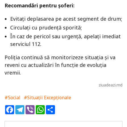
Recomandări pentru șoferi:
Evitați deplasarea pe acest segment de drum;
Circulați cu prudență sporită;
În caz de pericol sau urgență, apelați imediat
serviciul 112.
Poliția continuă să monitorizeze situația și va
reveni cu actualizări în funcție de evoluția
vremii.
ziuadeazi.md
#Social
#Situații Excepționale
Facebook
Telegram
Viber
WhatsApp
Share