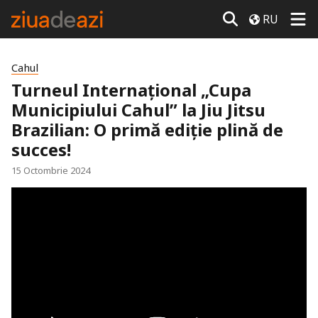
RU
Cahul
Turneul Internațional „Cupa
Municipiului Cahul” la Jiu Jitsu
Brazilian: O primă ediție plină de
succes!
15 Octombrie 2024