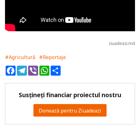
ziuadeazi.md
#Agricultură
#Reportaje
Facebook
Telegram
Viber
WhatsApp
Share
Susțineți financiar proiectul nostru
Donează pentru Ziuadeazi