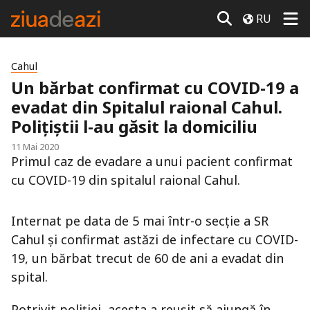
RU
Cahul
Un bărbat confirmat cu COVID-19 a
evadat din Spitalul raional Cahul.
Polițiștii l-au găsit la domiciliu
11 Mai 2020
Primul caz de evadare a unui pacient confirmat
cu COVID-19 din spitalul raional Cahul.
Internat pe data de 5 mai într-o secție a SR
Cahul și confirmat astăzi de infectare cu COVID-
19, un bărbat trecut de 60 de ani a evadat din
spital.
Potrivit poliției, acesta a reușit să ajungă în