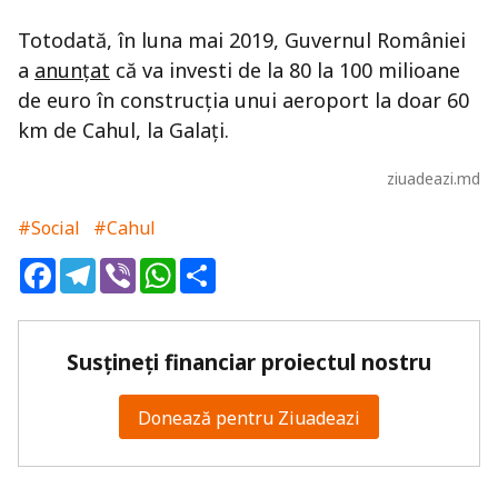
Totodată, în luna mai 2019, Guvernul României
a
anunțat
că va investi de la 80 la 100 milioane
de euro în construcția unui aeroport la doar 60
km de Cahul, la Galați.
ziuadeazi.md
#Social
#Cahul
Facebook
Telegram
Viber
WhatsApp
Share
Susțineți financiar proiectul nostru
Donează pentru Ziuadeazi