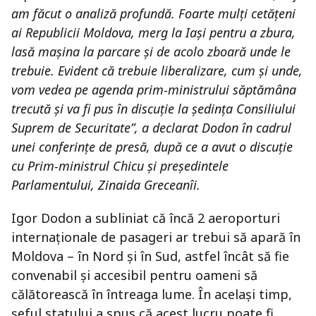
am făcut o analiză profundă. Foarte mulți cetățeni
ai Republicii Moldova, merg la Iași pentru a zbura,
lasă mașina la parcare și de acolo zboară unde le
trebuie. Evident că trebuie liberalizare, cum și unde,
vom vedea pe agenda prim-ministrului săptămâna
trecută și va fi pus în discuție la ședința Consiliului
Suprem de Securitate”, a declarat Dodon în cadrul
unei conferințe de presă, după ce a avut o discuție
cu Prim-ministrul Chicu și președintele
Parlamentului, Zinaida Greceanîi.
Igor Dodon a subliniat că încă 2 aeroporturi
internaționale de pasageri ar trebui să apară în
Moldova – în Nord și în Sud, astfel încât să fie
convenabil și accesibil pentru oameni să
călătorească în întreaga lume. În același timp,
șeful statului a spus că acest lucru poate fi