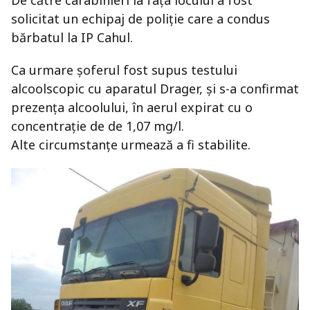
De către carabinieri la fața locului a fost
solicitat un echipaj de poliție care a condus
bărbatul la IP Cahul.
Ca urmare șoferul fost supus testului
alcoolscopic cu aparatul Drager, și s-a confirmat
prezența alcoolului, în aerul expirat cu o
concentrație de de 1,07 mg/l.
Alte circumstanțe urmează a fi stabilite.