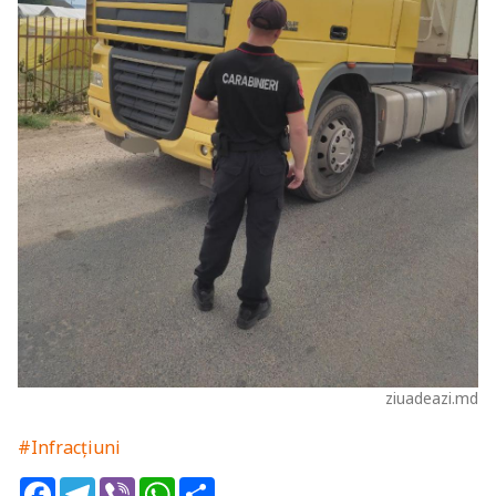
ziuadeazi.md
#Infracțiuni
Facebook
Telegram
Viber
WhatsApp
Share