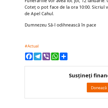
Funerariile vor avea loc joi, 12 ianuarie.
Coteț o pot face de la ora 10:00. Sicriul v
de Apel Cahul.
Dumnezeu Să-l odihnească în pace
#Actual
Facebook
Telegram
Viber
WhatsApp
Share
Susțineți finan
Donează 