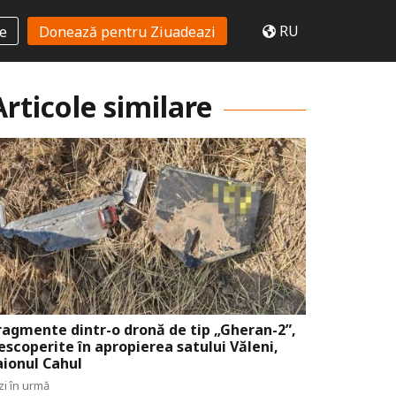
RU
te
Donează pentru Ziuadeazi
Articole similare
ragmente dintr-o dronă de tip „Gheran-2”,
escoperite în apropierea satului Văleni,
aionul Cahul
zi în urmă