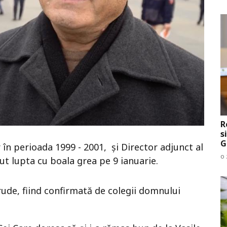
R
s
G
 în perioada 1999 - 2001, și Director adjunct al
o 
ut lupta cu boala grea pe 9 ianuarie.
rude, fiind confirmată de colegii domnului