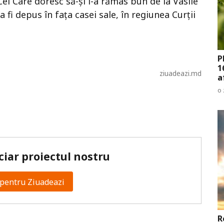
 Cei Care doresc să-și i-a rămas bun de la Vasile
a fi depus în fața casei sale, în regiunea Curții
P
1
ziuadeazi.md
a
o 
ciar proiectul nostru
pentru Ziuadeazi
R