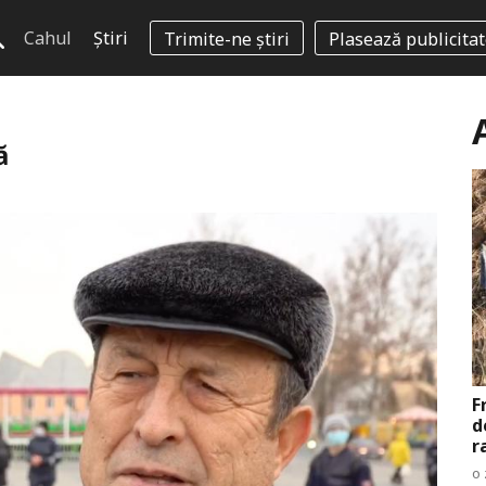
Cahul
Știri
Trimite-ne știri
Plasează publicita
ă
F
d
r
o 