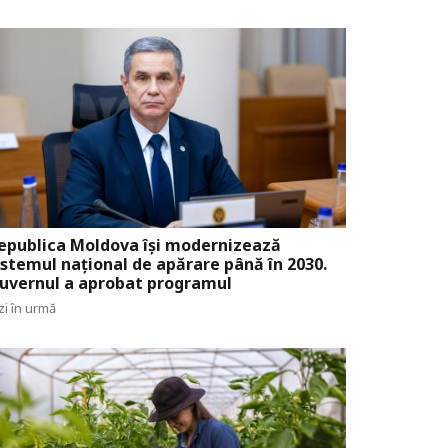
epublica Moldova își modernizează
istemul național de apărare până în 2030.
uvernul a aprobat programul
zi în urmă