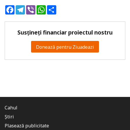
Facebook
Telegram
Viber
WhatsApp
Share
Susțineți financiar proiectul nostru
Donează pentru Ziuadeazi
Cahul
Știri
Plasează publicitate