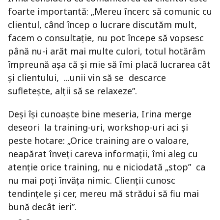
foarte importantă: „Mereu încerc să comunic cu
clientul, când încep o lucrare discutăm mult,
facem o consultație, nu pot începe să vopsesc
până nu-i arăt mai multe culori, totul hotărâm
împreună așa că și mie să îmi placă lucrarea cât
și clientului, ...unii vin să se descarce
sufletește, alții să se relaxeze”.
Deși își cunoaște bine meseria, Irina merge
deseori la training-uri, workshop-uri aci și
peste hotare: „Orice training are o valoare,
neapărat înveți careva informații, îmi aleg cu
atenție orice training, nu e niciodată „stop” ca
nu mai poți învăța nimic. Clienții cunosc
tendințele și cer, mereu mă strădui să fiu mai
bună decât ieri”.