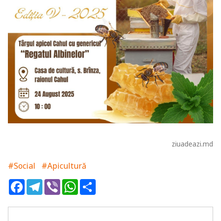
ziuadeazi.md
#Social
#Apicultură
Facebook
Telegram
Viber
WhatsApp
Share