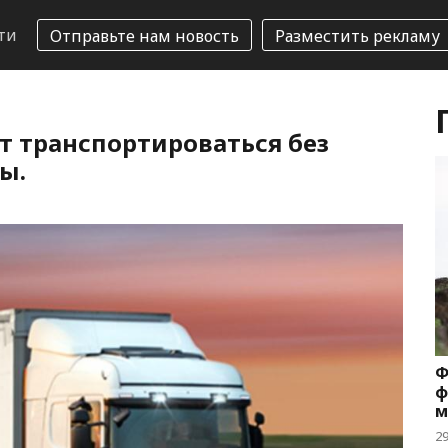
ти
Отправьте нам новость
Разместить рекламу
т транспортироваться без
ы.
Ф
ф
м
2