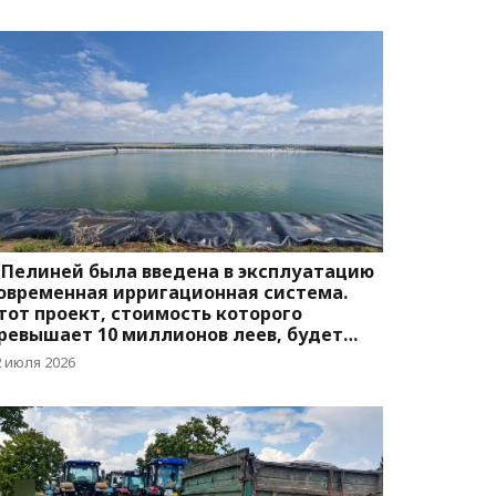
 Пелиней была введена в эксплуатацию
овременная ирригационная система.
тот проект, стоимость которого
ревышает 10 миллионов леев, будет
бслуживать 25 фермеров
2 июля 2026