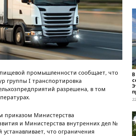
и пищевой промышленности сообщает, что
В
с
ур группы I транспортировка
Э
сельхозпредприятий разрешена, в том
п
пературах.
о
2
м приказом Министерства
звития и Министерства внутренних дел №
ый устанавливает, что ограничения