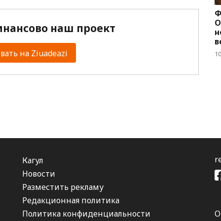
Ф
О
нансово наш проект
н
в
ать на Ziuadeazi
1
r
Кагул
Новости
Разместить рекламу
Редакционная политика
Политика конфиденциальности
О