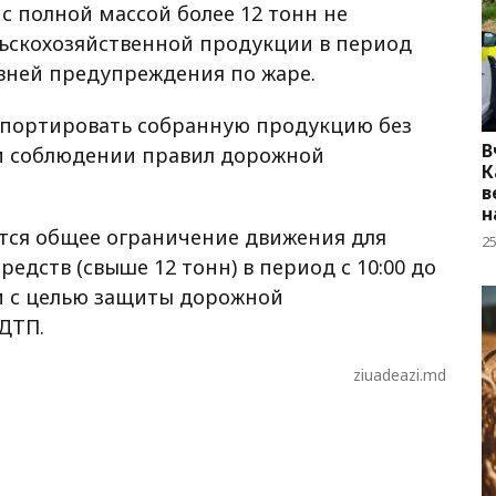
с полной массой более 12 тонн не
ьскохозяйственной продукции в период
овней предупреждения по жаре.
спортировать собранную продукцию без
В
ри соблюдении правил дорожной
К
в
н
ется общее ограничение движения для
2
едств (свыше 12 тонн) в период с 10:00 до
м с целью защиты дорожной
ДТП.
ziuadeazi.md