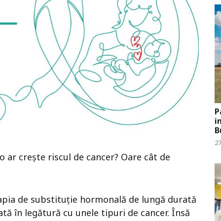
P
i
B
27
ro ar crește riscul de cancer? Oare cât de
rapia de substituție hormonală de lungă durată
ă în legătură cu unele tipuri de cancer. Însă