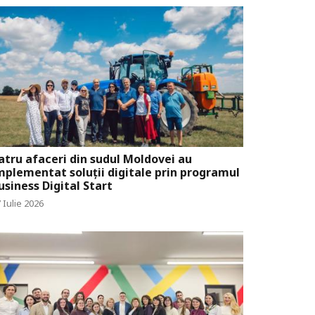
atru afaceri din sudul Moldovei au
mplementat soluții digitale prin programul
usiness Digital Start
 Iulie 2026