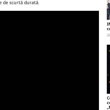
e de scurtă durată.
I
c
22
C
c
„