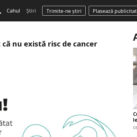
Cahul
Știri
Trimite-ne știri
Plasează publicita
 că nu există risc de cancer
C
l
0