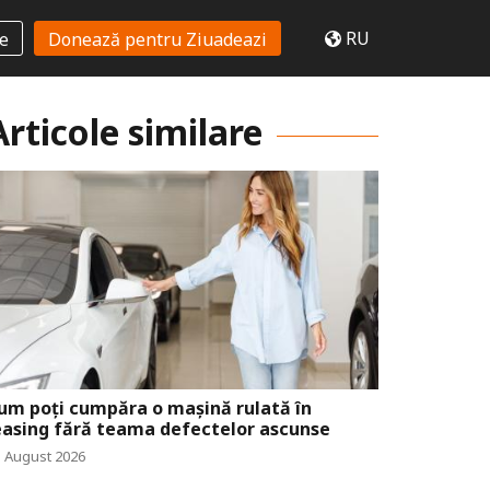
RU
te
Donează pentru Ziuadeazi
Articole similare
um poți cumpăra o mașină rulată în
easing fără teama defectelor ascunse
3 August 2026