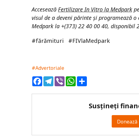
Accesează
Fertilizare In Vitro la Medpark
pe
visul de a deveni părinte și programează o 
Medpark la +(373) 22 40 00 40, disponibil 
#fărămituri #FIVlaMedpark
#Advertoriale
Facebook
Telegram
Viber
WhatsApp
Share
Susțineți finan
Donează 