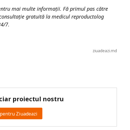
ntru mai multe informații. Fă primul pas către
consultație gratuită la medicul reproductolog
24/7.
ziuadeazi.md
ciar proiectul nostru
pentru Ziuadeazi