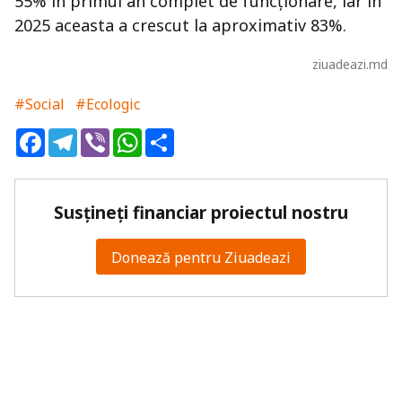
55% în primul an complet de funcționare, iar în
2025 aceasta a crescut la aproximativ 83%.
ziuadeazi.md
#Social
#Ecologic
Facebook
Telegram
Viber
WhatsApp
Share
Susțineți financiar proiectul nostru
Donează pentru Ziuadeazi