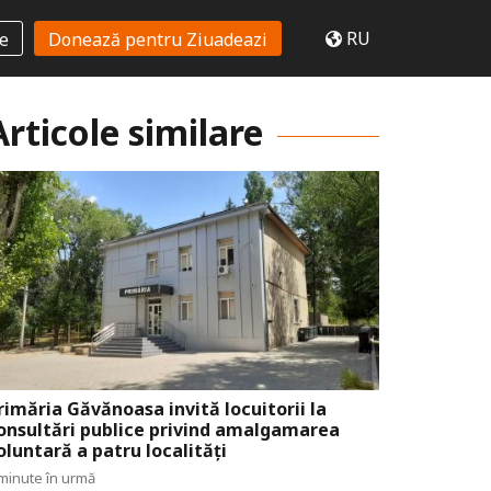
RU
te
Donează pentru Ziuadeazi
Articole similare
rimăria Găvănoasa invită locuitorii la
onsultări publice privind amalgamarea
oluntară a patru localități
minute în urmă