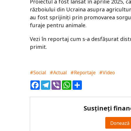
Proiectul a fost lansat în aprilie 2025, 
războiului din Ucraina asupra agriculturi
au fost sprijiniți prin promovarea sorgu
furaje pentru animale.
Vezi în reportaj cum s-a desfășurat distr
primit.
#Social
#Actual
#Reportaje
#Video
Facebook
Telegram
Viber
WhatsApp
Share
Susțineți finan
Donează 