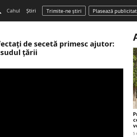
Cahul
Știri
Trimite-ne știri
Plasează publicita
fectați de secetă primesc ajutor:
 sudul țării
P
c
v
5 