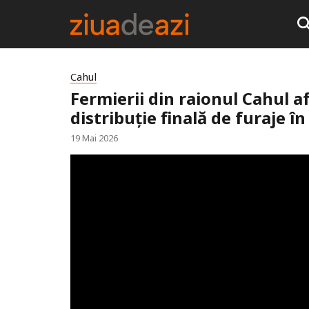
Cahul
Fermierii din raionul Cahul a
distribuție finală de furaje în
19 Mai 2026