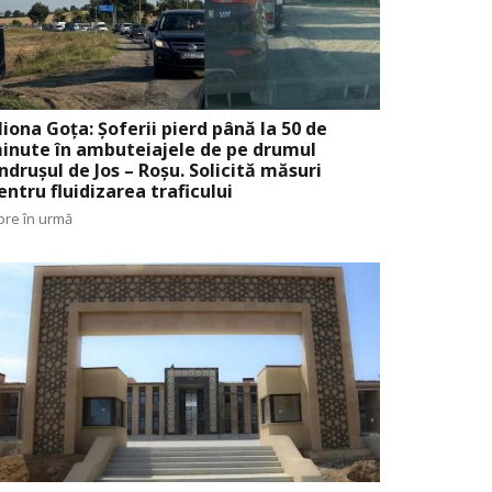
liona Goța: Șoferii pierd până la 50 de
inute în ambuteiajele de pe drumul
ndrușul de Jos – Roșu. Solicită măsuri
entru fluidizarea traficului
ore în urmă