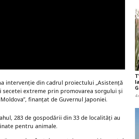
T
l
ma intervenție din cadrul proiectului „Asistență
G
 secetei extreme prin promovarea sorgului și
4 
 Moldova”, finanțat de Guvernul Japoniei.
Cahul, 283 de gospodării din 33 de localități au
inate pentru animale.