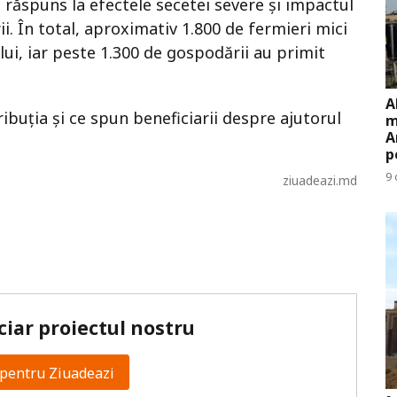
ca răspuns la efectele secetei severe și impactul
i. În total, aproximativ 1.800 de fermieri mici
lui, iar peste 1.300 de gospodării au primit
A
ibuția și ce spun beneficiarii despre ajutorul
m
A
p
9 
ziuadeazi.md
ciar proiectul nostru
pentru Ziuadeazi