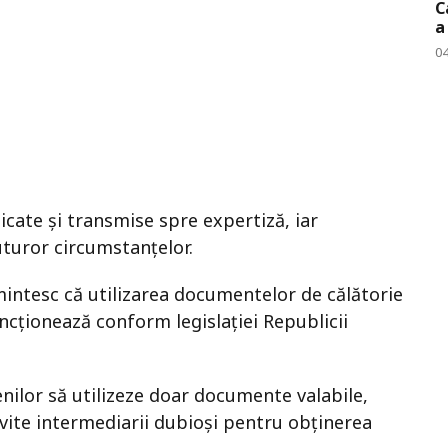
C
a
0
cate și transmise spre expertiză, iar
uturor circumstanțelor.
mintesc că utilizarea documentelor de călătorie
sancționează conform legislației Republicii
nilor să utilizeze doar documente valabile,
evite intermediarii dubioși pentru obținerea