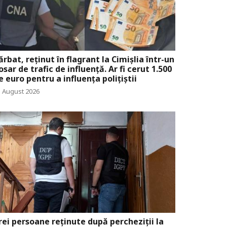
ărbat, reținut în flagrant la Cimișlia într-un
osar de trafic de influență. Ar fi cerut 1.500
e euro pentru a influența polițiștii
5 August 2026
rei persoane reținute după percheziții la