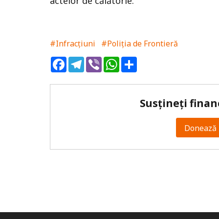
actelor de călătorie.
#Infracțiuni
#Poliția de Frontieră
Facebook
Telegram
Viber
WhatsApp
Share
Susțineți finan
Donează 