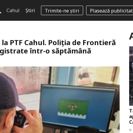
Cahul
Știri
Trimite-ne știri
Plasează publicita
la PTF Cahul. Poliția de Frontieră
gistrate într-o săptămână
T
a
C
o 