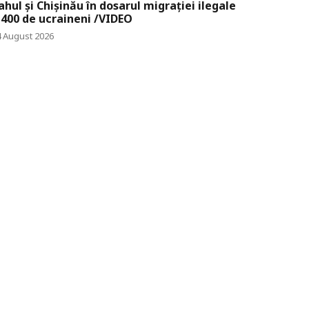
ahul și Chișinău în dosarul migrației ilegale
 400 de ucraineni /VIDEO
4 August 2026