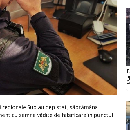
T
a
C
o 
iei regionale Sud au depistat, săptămâna
ment cu semne vădite de falsificare în punctul