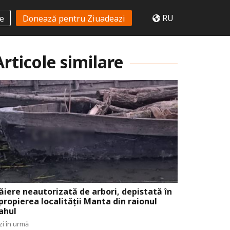
RU
te
Donează pentru Ziuadeazi
Articole similare
ăiere neautorizată de arbori, depistată în
propierea localității Manta din raionul
ahul
zi în urmă