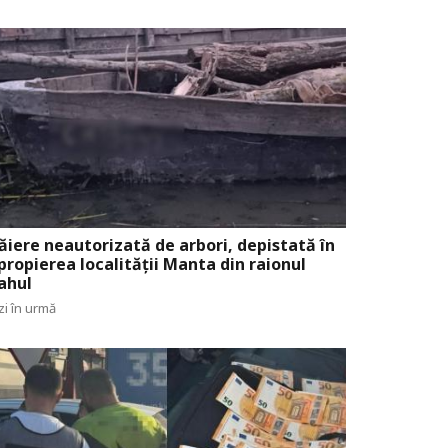
ăiere neautorizată de arbori, depistată în
propierea localității Manta din raionul
ahul
zi în urmă