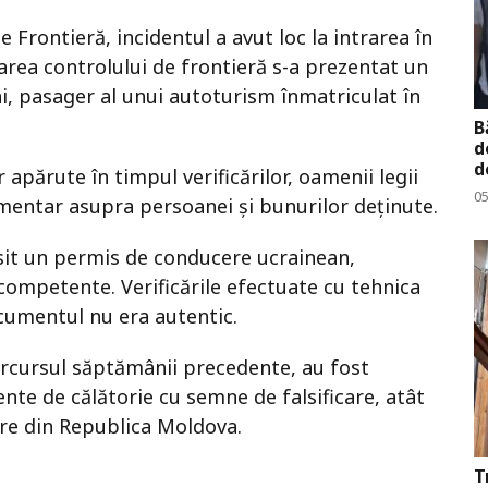
de Frontieră, incidentul a avut loc la intrarea în
rea controlului de frontieră s-a prezentat un
i, pasager al unui autoturism înmatriculat în
B
d
d
r apărute în timpul verificărilor, oamenii legii
0
mentar asupra persoanei și bunurilor deținute.
ăsit un permis de conducere ucrainean,
competente. Verificările efectuate cu tehnica
ocumentul nu era autentic.
parcursul săptămânii precedente, au fost
nte de călătorie cu semne de falsificare, atât
șire din Republica Moldova.
T