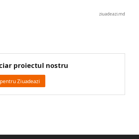
ziuadeazi.md
ciar proiectul nostru
pentru Ziuadeazi