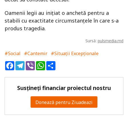
Oamenii legii au inițiat o anchetă pentru a
stabili cu exactitate circumstanțele în care s-a
produs tragedia.
Sursă:
pulsmedia.md
#Social
#Cantemir
#Situații Excepționale
Facebook
Telegram
Viber
WhatsApp
Share
Susțineți financiar proiectul nostru
Donează pentru Ziuadeazi