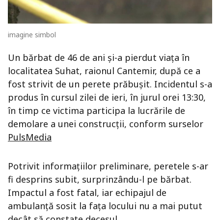
imagine simbol
Un bărbat de 46 de ani și-a pierdut viața în
localitatea Suhat, raionul Cantemir, după ce a
fost strivit de un perete prăbușit. Incidentul s-a
produs în cursul zilei de ieri, în jurul orei 13:30,
în timp ce victima participa la lucrările de
demolare a unei construcții, conform surselor
PulsMedia
Potrivit informațiilor preliminare, peretele s-ar
fi desprins subit, surprinzându-l pe bărbat.
Impactul a fost fatal, iar echipajul de
ambulanță sosit la fața locului nu a mai putut
decât să constate decesul.