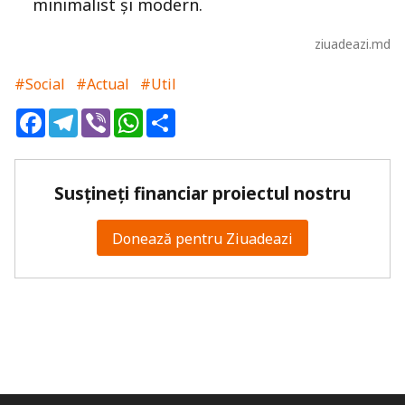
minimalist și modern.
ziuadeazi.md
#Social
#Actual
#Util
Facebook
Telegram
Viber
WhatsApp
Share
Susțineți financiar proiectul nostru
Donează pentru Ziuadeazi