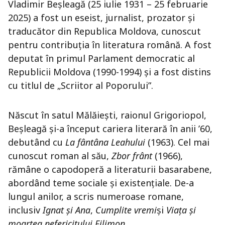
Vladimir Beșleagă (25 iulie 1931 – 25 februarie
2025) a fost un eseist, jurnalist, prozator și
traducător din Republica Moldova, cunoscut
pentru contribuția în literatura română. A fost
deputat în primul Parlament democratic al
Republicii Moldova (1990-1994) și a fost distins
cu titlul de „Scriitor al Poporului”.
Născut în satul Mălăiești, raionul Grigoriopol,
Beșleagă și-a început cariera literară în anii ’60,
debutând cu
La fântâna Leahului
(1963). Cel mai
cunoscut roman al său,
Zbor frânt
(1966),
rămâne o capodoperă a literaturii basarabene,
abordând teme sociale și existențiale. De-a
lungul anilor, a scris numeroase romane,
inclusiv
Ignat și Ana
,
Cumplite vremi
și
Viața și
moartea nefericitului Filimon
.