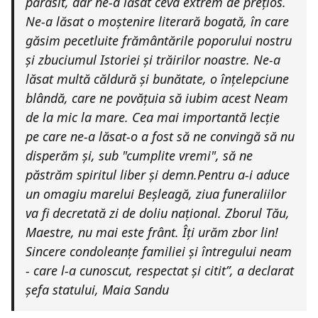
părăsit, dar ne-a lăsat ceva extrem de prețios.
Ne-a lăsat o moștenire literară bogată, în care
găsim pecetluite frământările poporului nostru
și zbuciumul Istoriei și trăirilor noastre. Ne-a
lăsat multă căldură și bunătate, o înțelepciune
blândă, care ne povățuia să iubim acest Neam
de la mic la mare. Cea mai importantă lecție
pe care ne-a lăsat-o a fost să ne convingă să nu
disperăm și, sub "cumplite vremi", să ne
păstrăm spiritul liber și demn.Pentru a-i aduce
un omagiu marelui Beșleagă, ziua funeraliilor
va fi decretată zi de doliu național. Zborul Tău,
Maestre, nu mai este frânt. Îți urăm zbor lin!
Sincere condoleanțe familiei și întregului neam
- care l-a cunoscut, respectat și citit”, a declarat
șefa statului, Maia Sandu