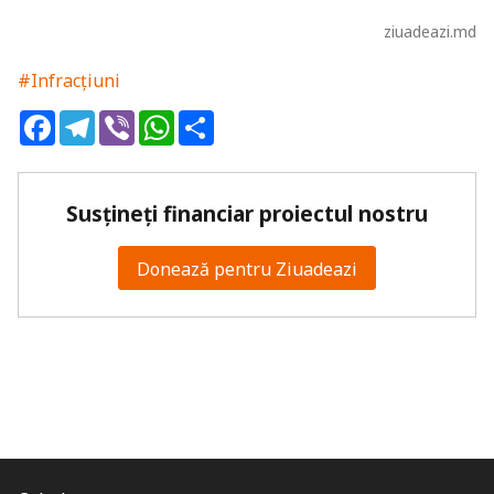
ziuadeazi.md
#Infracțiuni
Facebook
Telegram
Viber
WhatsApp
Share
Susțineți financiar proiectul nostru
Donează pentru Ziuadeazi