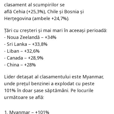
clasament al scumpirilor se
află Cehia (+25,3%), Chile și Bosnia și
Herțegovina (ambele +24,7%).
Țări cu creșteri și mai mari în aceeași perioadă:
- Noua Zeelandă – +34%
- Sri Lanka – +33,8%
- Liban – +32,6%
- Canada – +28,9%
- China – +28%
Lider detașat al clasamentului este Myanmar,
unde prețul benzinei a explodat cu peste
101% în doar șase săptămâni. Pe locurile
următoare se află:
Myanmar – +101%