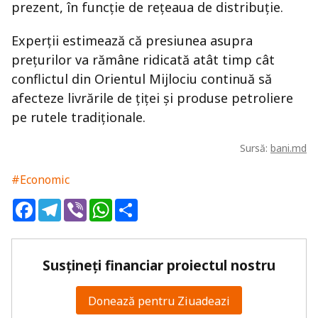
prezent, în funcție de rețeaua de distribuție.
Experții estimează că presiunea asupra
prețurilor va rămâne ridicată atât timp cât
conflictul din Orientul Mijlociu continuă să
afecteze livrările de țiței și produse petroliere
pe rutele tradiționale.
Sursă:
bani.md
#Economic
Facebook
Telegram
Viber
WhatsApp
Share
Susțineți financiar proiectul nostru
Donează pentru Ziuadeazi