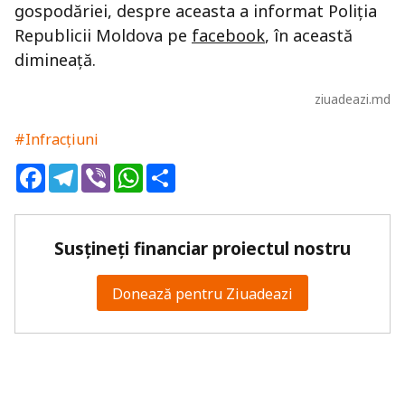
gospodăriei, despre aceasta a informat Poliția
Republicii Moldova pe
facebook
, în această
dimineață.
ziuadeazi.md
#Infracțiuni
Facebook
Telegram
Viber
WhatsApp
Share
Susțineți financiar proiectul nostru
Donează pentru Ziuadeazi