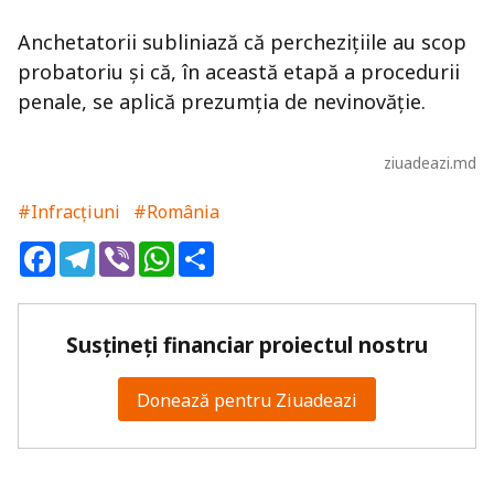
Anchetatorii subliniază că perchezițiile au scop
probatoriu și că, în această etapă a procedurii
penale, se aplică prezumția de nevinovăție.
ziuadeazi.md
#Infracțiuni
#România
Facebook
Telegram
Viber
WhatsApp
Share
Susțineți financiar proiectul nostru
Donează pentru Ziuadeazi