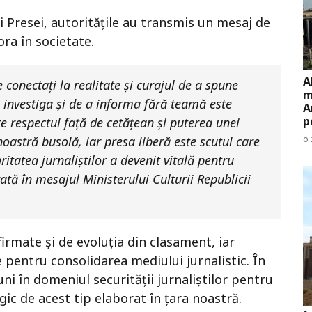
ii Presei, autoritățile au transmis un mesaj de
ora în societate.
A
 conectați la realitate și curajul de a spune
m
 investiga și de a informa fără teamă este
A
p
e respectul față de cetățean și puterea unei
o 
astră busolă, iar presa liberă este scutul care
itatea jurnaliștilor a devenit vitală pentru
rată în mesajul Ministerului Culturii Republicii
rmate și de evoluția din clasament, iar
 pentru consolidarea mediului jurnalistic. În
ni în domeniul securității jurnaliștilor pentru
ic de acest tip elaborat în țara noastră.