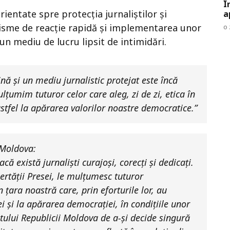
Î
entate spre protecția jurnaliștilor și
a
nisme de reacție rapidă și implementarea unor
o 
n mediu de lucru lipsit de intimidări.
ă și un mediu jurnalistic protejat este încă
ulțumim tuturor celor care aleg, zi de zi, etica în
stfel la apărarea valorilor noastre democratice.”
 Moldova:
 există jurnaliști curajoși, corecți și dedicați.
bertății Presei, le mulțumesc tuturor
 țara noastră care, prin eforturile lor, au
ei și la apărarea democrației, în condițiile unor
tului Republicii Moldova de a-și decide singură