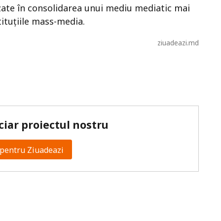
izate în consolidarea unui mediu mediatic mai
stituțiile mass-media.
ziuadeazi.md
ciar proiectul nostru
pentru Ziuadeazi