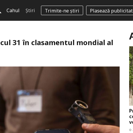
Cahul
Știri
Trimite-ne știri
Plasează publicita
cul 31 în clasamentul mondial al
P
c
v
o 