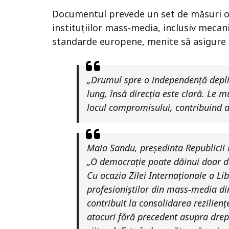
Documentul prevede un set de măsuri ori
instituțiilor mass-media, inclusiv meca
standarde europene, menite să asigure u
„Drumul spre o independență deplin
lung, însă direcția este clară. Le m
locul compromisului, contribuind a
Maia Sandu, președinta Republicii
„O democrație poate dăinui doar dacă
Cu ocazia Zilei Internaționale a Li
profesioniștilor din mass-media din
contribuit la consolidarea rezilienț
atacuri fără precedent asupra drep