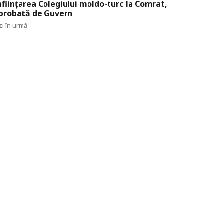
nființarea Colegiului moldo-turc la Comrat,
probată de Guvern
zi în urmă