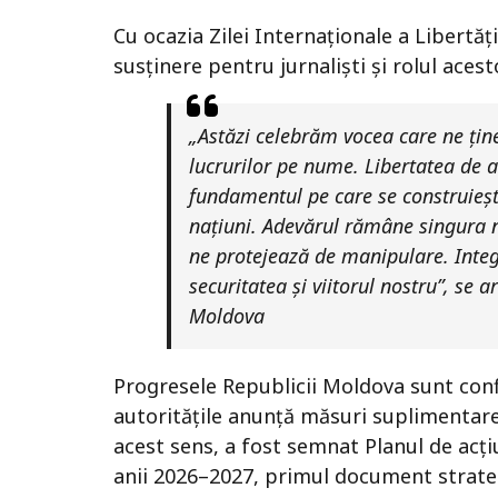
Cu ocazia Zilei Internaționale a Libertăț
susținere pentru jurnaliști și rolul acest
„Astăzi celebrăm vocea care ne ține
lucrurilor pe nume. Libertatea de a
fundamentul pe care se construieșt
națiuni. Adevărul rămâne singura no
ne protejează de manipulare. Integr
securitatea și viitorul nostru”, se a
Moldova
Progresele Republicii Moldova sunt confi
autoritățile anunță măsuri suplimentare
acest sens, a fost semnat Planul de acțiu
anii 2026–2027, primul document strateg