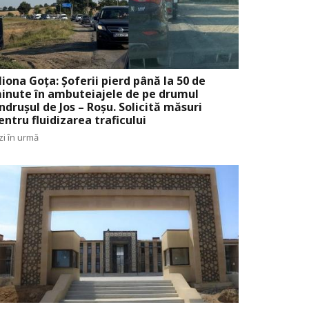
liona Goța: Șoferii pierd până la 50 de
inute în ambuteiajele de pe drumul
ndrușul de Jos – Roșu. Solicită măsuri
entru fluidizarea traficului
zi în urmă