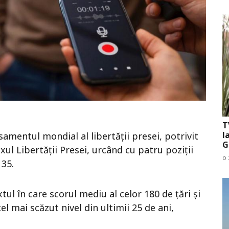
T
l
amentul mondial al libertății presei, potrivit
G
ul Libertății Presei, urcând cu patru poziții
o 
 35.
tul în care scorul mediu al celor 180 de țări și
cel mai scăzut nivel din ultimii 25 de ani,