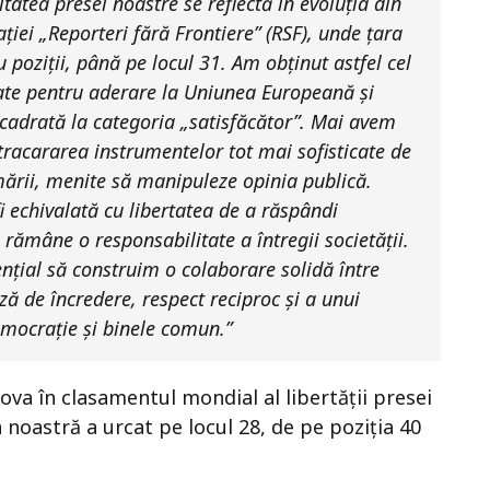
itatea presei noastre se reflectă în evoluția din
ației „Reporteri fără Frontiere” (RSF), unde țara
 poziții, până pe locul 31. Am obținut astfel cel
ate pentru aderare la Uniunea Europeană și
cadrată la categoria „satisfăcător”. Mai avem
tracararea instrumentelor tot mai sofisticate de
mării, menite să manipuleze opinia publică.
 echivalată cu libertatea de a răspândi
 rămâne o responsabilitate a întregii societății.
ențial să construim o colaborare solidă între
ază de încredere, respect reciproc și a unui
mocrație și binele comun.”
va în clasamentul mondial al libertății presei
a noastră a urcat pe locul 28, de pe poziția 40