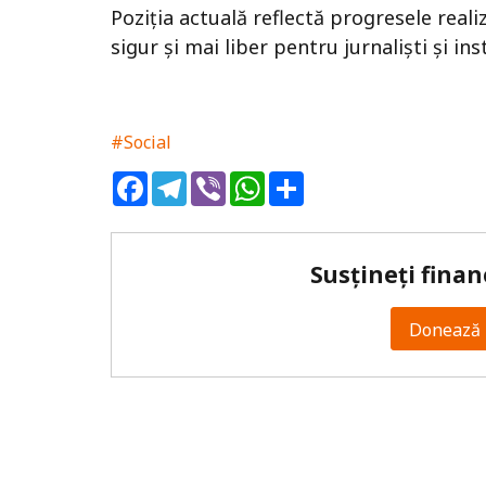
Poziția actuală reflectă progresele real
sigur și mai liber pentru jurnaliști și in
#Social
Facebook
Telegram
Viber
WhatsApp
Share
Susțineți finan
Donează 