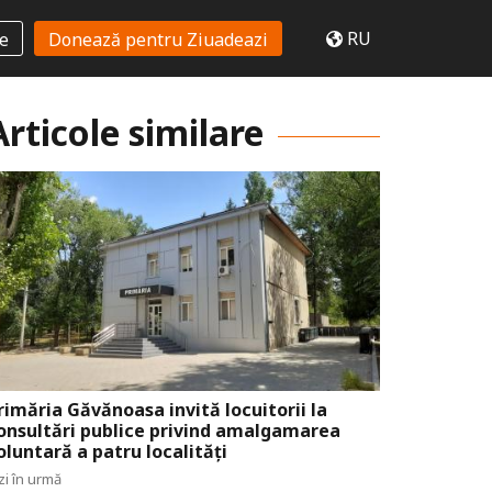
RU
te
Donează pentru Ziuadeazi
Articole similare
rimăria Găvănoasa invită locuitorii la
onsultări publice privind amalgamarea
oluntară a patru localități
zi în urmă