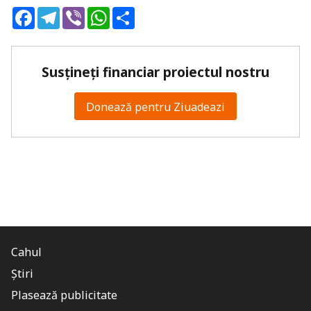
Facebook
Telegram
Viber
WhatsApp
Share
Susțineți financiar proiectul nostru
Donează pentru Ziuadeazi
Cahul
Știri
Plasează publicitate