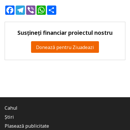
Facebook
Telegram
Viber
WhatsApp
Share
Susțineți financiar proiectul nostru
Donează pentru Ziuadeazi
Cahul
Știri
Plasează publicitate