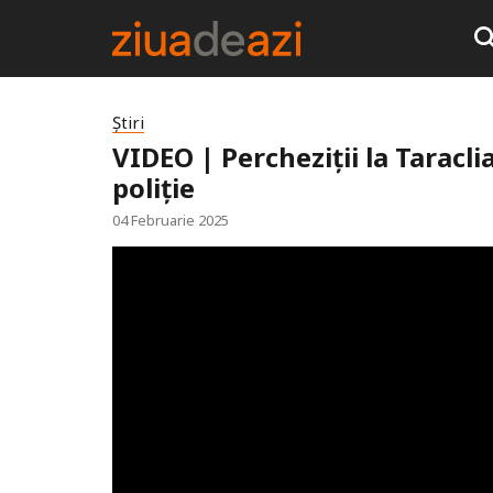
Știri
VIDEO | Percheziții la Taracli
poliție
04 Februarie 2025