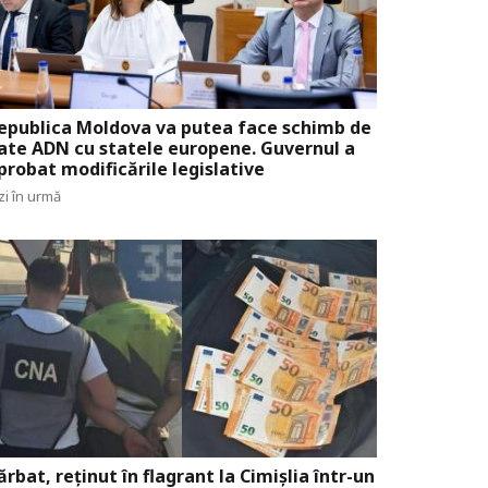
epublica Moldova va putea face schimb de
ate ADN cu statele europene. Guvernul a
probat modificările legislative
zi în urmă
ărbat, reținut în flagrant la Cimișlia într-un