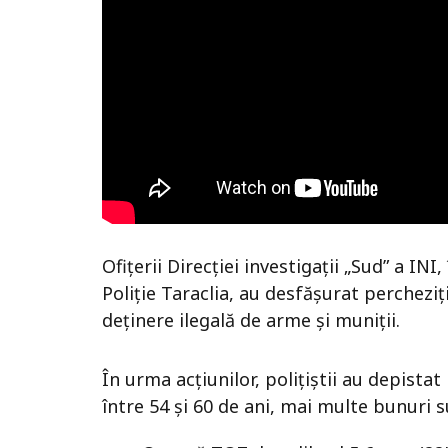
Ofițerii Direcției investigații „Sud” a IN
Poliție Taraclia, au desfășurat perchezi
deținere ilegală de arme și muniții.
În urma acțiunilor, polițiștii au depistat
între 54 și 60 de ani, mai multe bunuri s