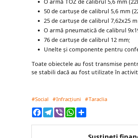
O armă TOZ de calibrul 5,6 mm (22LR
50 de cartușe de calibrul 5,6 mm (2
25 de cartușe de calibrul 7,62x25 
O armă pneumatică de calibrul 9x19
76 de cartușe de calibrul 12 mm;
Unelte și componente pentru confe
Toate obiectele au fost transmise pentru
se stabili dacă au fost utilizate în activ
#Social
#Infracțiuni
#Taraclia
Facebook
Telegram
Viber
WhatsApp
Share
Susțineți finan