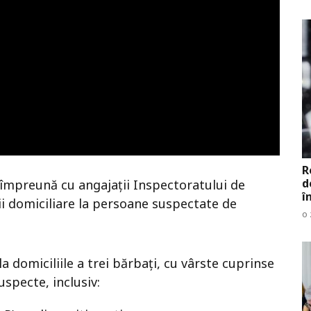
R
d
I, împreună cu angajații Inspectoratului de
î
ții domiciliare la persoane suspectate de
o 
 la domiciliile a trei bărbați, cu vârste cuprinse
uspecte, inclusiv: