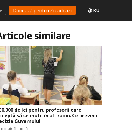
RU
te
Donează pentru Ziuadeazi
Articole similare
00.000 de lei pentru profesorii care
cceptă să se mute în alt raion. Ce prevede
ecizia Guvernului
 minute în urmă