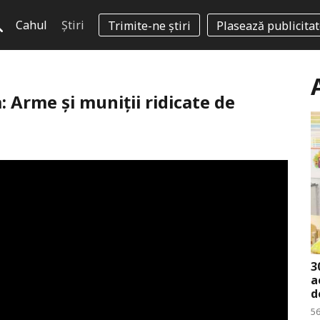
Cahul
Știri
Trimite-ne știri
Plasează publicita
a: Arme și muniții ridicate de
3
a
d
56