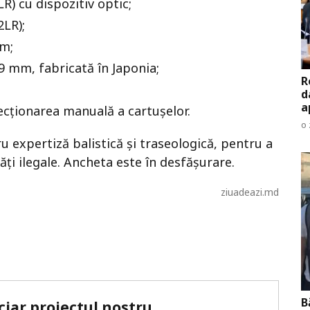
) cu dispozitiv optic;
2LR);
mm;
 mm, fabricată în Japonia;
R
d
a
cționarea manuală a cartușelor.
o 
 expertiză balistică și traseologică, pentru a
ități ilegale. Ancheta este în desfășurare.
ziuadeazi.md
B
ciar proiectul nostru