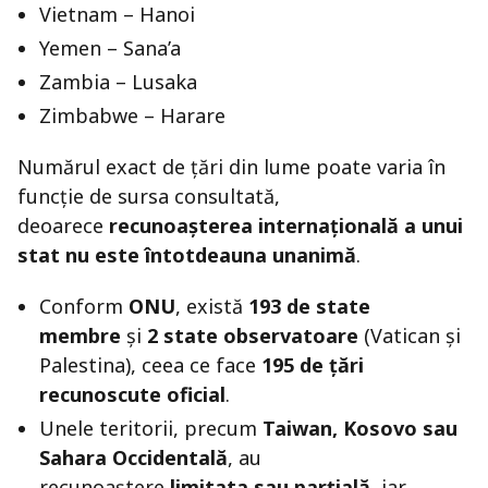
Vietnam – Hanoi
Yemen – Sana’a
Zambia – Lusaka
Zimbabwe – Harare
Numărul exact de țări din lume poate varia în
funcție de sursa consultată,
deoarece
recunoașterea internațională a unui
stat nu este întotdeauna unanimă
.
Conform
ONU
, există
193 de state
membre
și
2 state observatoare
(Vatican și
Palestina), ceea ce face
195 de țări
recunoscute oficial
.
Unele teritorii, precum
Taiwan, Kosovo sau
Sahara Occidentală
, au
recunoaștere
limitata sau parțială
, iar