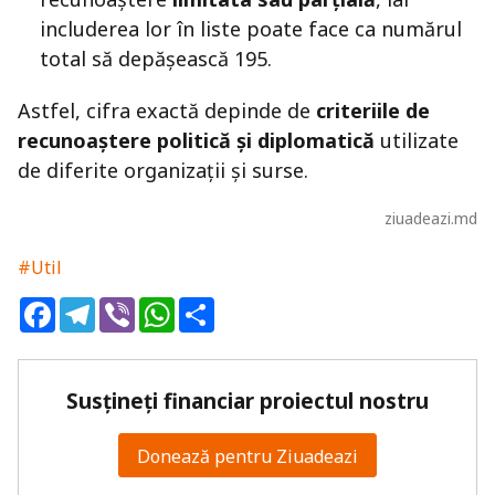
includerea lor în liste poate face ca numărul
total să depășească 195.
Astfel, cifra exactă depinde de
criteriile de
recunoaștere politică și diplomatică
utilizate
de diferite organizații și surse.
ziuadeazi.md
#Util
Facebook
Telegram
Viber
WhatsApp
Share
Susțineți financiar proiectul nostru
Donează pentru Ziuadeazi