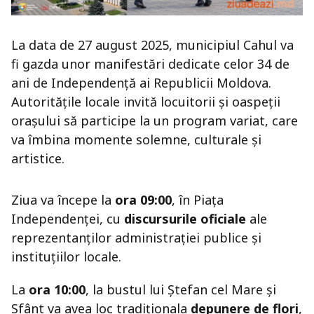
La data de 27 august 2025, municipiul Cahul va
fi gazda unor manifestări dedicate celor 34 de
ani de Independență ai Republicii Moldova.
Autoritățile locale invită locuitorii și oaspeții
orașului să participe la un program variat, care
va îmbina momente solemne, culturale și
artistice.
Ziua va începe la
ora 09:00
, în Piața
Independenței, cu
discursurile oficiale
ale
reprezentanților administrației publice și
instituțiilor locale.
La
ora 10:00
, la bustul lui Ștefan cel Mare și
Sfânt va avea loc tradiționala
depunere de flori
,