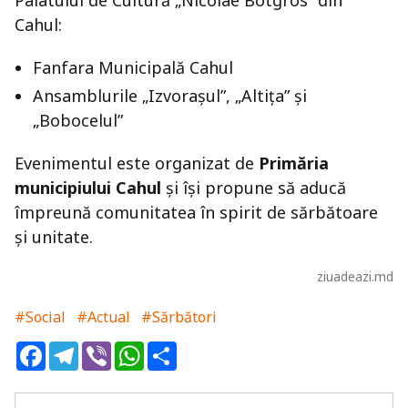
Palatului de Cultură „Nicolae Botgros” din
Cahul:
Fanfara Municipală Cahul
Ansamblurile „Izvorașul”, „Altița” și
„Bobocelul”
Evenimentul este organizat de
Primăria
municipiului Cahul
și își propune să aducă
împreună comunitatea în spirit de sărbătoare
și unitate.
ziuadeazi.md
#Social
#Actual
#Sărbători
Facebook
Telegram
Viber
WhatsApp
Share