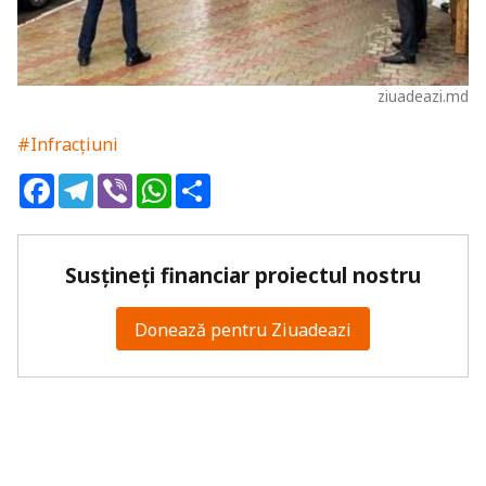
ziuadeazi.md
#Infracțiuni
Facebook
Telegram
Viber
WhatsApp
Share
Susțineți financiar proiectul nostru
Donează pentru Ziuadeazi