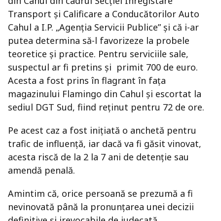
din Cahul din cadrul Secţiei Înregistare
Transport şi Calificare a Conducătorilor Auto
Cahul a I.P. „Agenția Servicii Publice” și că i-ar
putea determina să-l favorizeze la probele
teoretice și practice. Pentru serviciile sale,
suspectul ar fi pretins și primit 700 de euro.
Acesta a fost prins în flagrant în fața
magazinului Flamingo din Cahul și escortat la
sediul DGT Sud, fiind reținut pentru 72 de ore.
Pe acest caz a fost iniţiată o anchetă pentru
trafic de influenţă, iar dacă va fi găsit vinovat,
acesta riscă de la 2 la 7 ani de detenţie sau
amendă penală.
Amintim că, orice persoană se prezumă a fi
nevinovată până la pronunţarea unei decizii
definitive şi irevocabile de judecată.