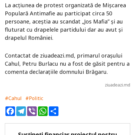
La acţiunea de protest organizată de Mişcarea
Populară Antimafie au participat circa 50
persoane, aceştia au scandat „Jos Mafia” şi au
fluturat cu drapelele partidului dar au avut şi
drapelul României.
Contactat de ziuadeazi.md, primarul orașului
Cahul, Petru Burlacu nu a fost de găsit pentru a
comenta declarațiile domnului Brăgaru.
ziuadeazi.md
#Cahul
#Politic
Facebook
Telegram
Viber
WhatsApp
Share
Susțineți financiar proiectul nostru