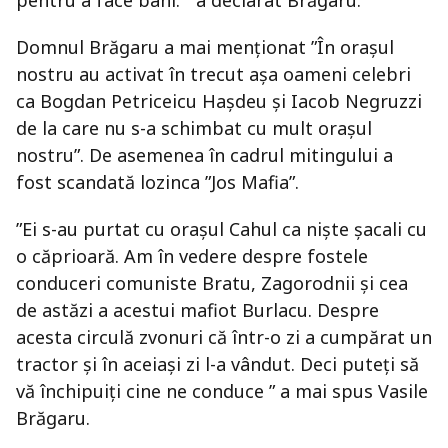
pentru a face bani. ” a declarat Brăgaru.
Domnul Brăgaru a mai menționat ”În orașul
nostru au activat în trecut așa oameni celebri
ca Bogdan Petriceicu Hașdeu și Iacob Negruzzi
de la care nu s-a schimbat cu mult orașul
nostru”. De asemenea în cadrul mitingului a
fost scandată lozinca ”Jos Mafia”.
”Ei s-au purtat cu orașul Cahul ca niște șacali cu
o căprioară. Am în vedere despre fostele
conduceri comuniste Bratu, Zagorodnii și cea
de astăzi a acestui mafiot Burlacu. Despre
acesta circulă zvonuri că într-o zi a cumpărat un
tractor și în aceiași zi l-a vândut. Deci puteți să
vă închipuiți cine ne conduce ” a mai spus Vasile
Brăgaru.